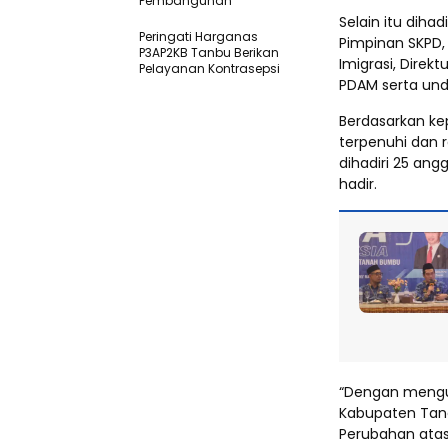
Pembangunan
Selain itu dihad
Peringati Harganas
Pimpinan SKPD,
P3AP2KB Tanbu Berikan
Imigrasi, Direkt
Pelayanan Kontrasepsi
PDAM serta und
Berdasarkan kep
terpenuhi dan 
dihadiri 25 an
hadir.
“Dengan menguc
Kabupaten Tan
Perubahan ata