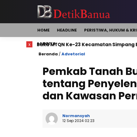
HOME
HEADLINE
PERISTIWA, HUKUM & KR
LAINNYA
a MTQN Ke-23 Kecamatan Simpang Empat
x
Bupati 
Beranda
/
Advetorial
Pemkab Tanah B
tentang Penyele
dan Kawasan Pe
Normansyah
12 Sep 2024 02:23