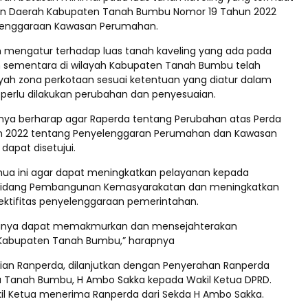
an Daerah Kabupaten Tanah Bumbu Nomor 19 Tahun 2022
lenggaraan Kawasan Perumahan.
m mengatur terhadap luas tanah kaveling yang ada pada
 sementara di wilayah Kabupaten Tanah Bumbu telah
ayah zona perkotaan sesuai ketentuan yang diatur dalam
 perlu dilakukan perubahan dan penyesuaian.
aknya berharap agar Raperda tentang Perubahan atas Perda
n 2022 tentang Penyelenggaran Perumahan dan Kawasan
dapat disetujui.
mua ini agar dapat meningkatkan pelayanan kepada
bidang Pembangunan Kemasyarakatan dan meningkatkan
fektifitas penyelenggaraan pemerintahan.
tinya dapat memakmurkan dan mensejahterakan
 Kabupaten Tanah Bumbu,” harapnya
an Ranperda, dilanjutkan dengan Penyerahan Ranperda
a Tanah Bumbu, H Ambo Sakka kepada Wakil Ketua DPRD.
kil Ketua menerima Ranperda dari Sekda H Ambo Sakka.