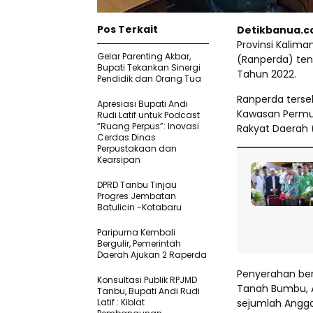
Pos Terkait
Detikbanua.c
Provinsi Kalim
Gelar Parenting Akbar,
(Ranperda) ten
Bupati Tekankan Sinergi
Tahun 2022.
Pendidik dan Orang Tua
Ranperda terse
Apresiasi Bupati Andi
Kawasan Permu
Rudi Latif untuk Podcast
“Ruang Perpus”: Inovasi
Rakyat Daerah 
Cerdas Dinas
Perpustakaan dan
Kearsipan
DPRD Tanbu Tinjau
Progres Jembatan
Batulicin -Kotabaru
Paripurna Kembali
Bergulir, Pemerintah
Daerah Ajukan 2 Raperda
Penyerahan ber
Konsultasi Publik RPJMD
Tanah Bumbu, A
Tanbu, Bupati Andi Rudi
Latif : Kiblat
sejumlah Angg