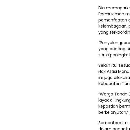
Dia memaparka
Permukiman me
pemanfaatan d
kelembagaan, 
yang terkoordin
“Penyelenggar
yang penting u
serta peningka
Selain itu, se
Hak Asasi Man
ini juga dilak
Kabupaten Tan
“Warga Tanah 
layak di lingku
kepastian berm
berkelanjutan,”
Sementara itu,
dalam pengatur