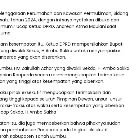
elenggaraan Perumahan dan Kawasan Permukiman, Sidang
esatu tahun 2024, dengan ini saya nyatakan dibuka dan
umum,” Ucap Ketua DPRD, Andrean Atma Maulani saat
purna
alam kesempatan itu, Ketua DPRD mempersilahkan Bupati
ang diwakili Sekda, H Ambo Sakka untuk menyampaikan
anperda yang akan diserahkan.
mbu, HM Zairullah Azhar yang diwakili Sekda, H. Ambo Sakka
aian Ranperda secara resmi mengucapkan terima kasih
n yang tinggi atas kesempatan yang diberikan.
selaku pihak eksekutif mengucapkan terimakasih dan
ng tinggi kepada seluruh Pimpinan Dewan, unsur-unsur
raksi-fraksi, atas waktu serta kesempatan yang diberikan
ucap Sekda, H Ambo Sakka
tan itu, dia juga membeberkan bahwa pihaknya sudah
kan pembahasan Ranperda pada tingkat eksekutif
erah Kabupaten Tanah Bumbu.