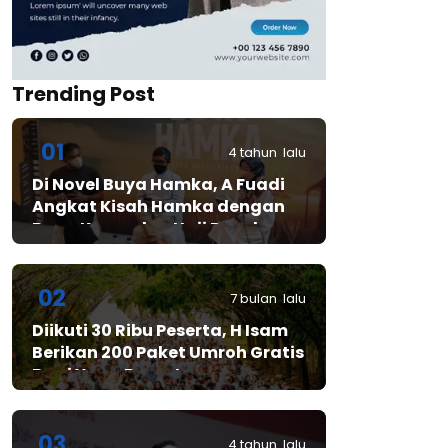
Trending Post
01
4 tahun lalu
Di Novel Buya Hamka, A Fuadi
Angkat Kisah Hamka dengan
Bung Karno dan Haji Rasul
02
7 bulan lalu
Diikuti 30 Ribu Peserta, H Isam
Berikan 200 Paket Umroh Gratis
Bagi Yang Beruntung
03
4 tahun lalu