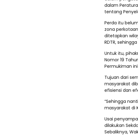
dalam Peratur
tentang Penye
Perda itu belu
zona perkotaan
ditetapkan wil
RDTR, sehingga
Untuk itu, pih
Nomor 19 Tahu
Permukiman ini 
Tujuan dari se
masyarakat di
efisiensi dan e
“Sehingga nan
masyarakat di
Usai penyampai
dilakukan Sekd
Sebaliknya, Wa