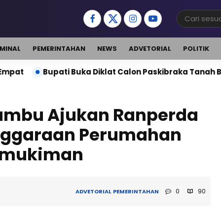
IMINAL
PEMERINTAHAN
NEWS
ADVETORIAL
POLITIK
Buka Diklat Calon Paskibraka Tanah Bumbu 2026, Siapka
umbu Ajukan Ranperda
nggaraan Perumahan
rmukiman
0
90
ADVETORIAL
PEMERINTAHAN