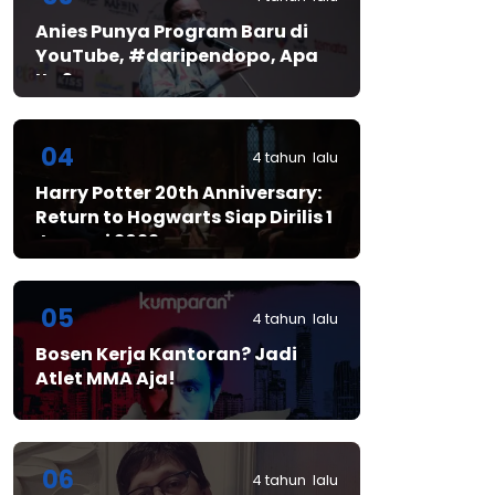
Anies Punya Program Baru di
YouTube, #daripendopo, Apa
Itu?
04
4 tahun lalu
Harry Potter 20th Anniversary:
Return to Hogwarts Siap Dirilis 1
Januari 2022
05
4 tahun lalu
Bosen Kerja Kantoran? Jadi
Atlet MMA Aja!
06
4 tahun lalu