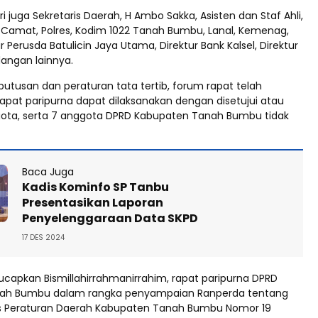
iri juga Sekretaris Daerah, H Ambo Sakka, Asisten dan Staf Ahli,
 Camat, Polres, Kodim 1022 Tanah Bumbu, Lanal, Kemenag,
ur Perusda Batulicin Jaya Utama, Direktur Bank Kalsel, Direktur
angan lainnya.
utusan dan peraturan tata tertib, forum rapat telah
rapat paripurna dapat dilaksanakan dengan disetujui atau
ggota, serta 7 anggota DPRD Kabupaten Tanah Bumbu tidak
Baca Juga
Kadis Kominfo SP Tanbu
Presentasikan Laporan
Penyelenggaraan Data SKPD
17 DES 2024
apkan Bismillahirrahmanirrahim, rapat paripurna DPRD
ah Bumbu dalam rangka penyampaian Ranperda tentang
s Peraturan Daerah Kabupaten Tanah Bumbu Nomor 19