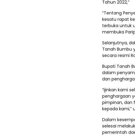
Tahun 2022,”
“Tentang Peny
kesatu rapat k
terbuka untuk 
membuka Pari
Selanjutnya, d
Tanah Bumbu y
secara resmi R
Bupati Tanah Bu
dalam penyamp
dan penghargaa
“ijinkan kami 
penghargaan ya
pimpinan, dan f
kepada kami,” 
Dalam kesempa
selesai melaku
pemerintah da