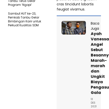
Tanbu Terus Gelar
cras tincidunt lobortis
Program ‘Ngopi’
feugiat vivamus.
Sambut HUT ke-23,
Pemkab Tanbu Gelar
Bimbingan Karir untuk
Baca
Perkuat Kualitas SDM
Juga
Ayah
Vanessa
Angel
Sebut
Besann
Marah-
marah
dan
Ungkit
Biaya
Pengas
Gala
13
DES
2021