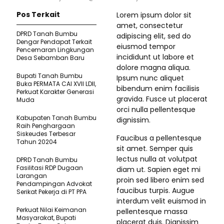
Pos Terkait
Lorem ipsum dolor sit
amet, consectetur
DPRD Tanah Bumbu
adipiscing elit, sed do
Dengar Pendapat Terkait
eiusmod tempor
Pencemaran Lingkungan
incididunt ut labore et
Desa Sebamban Baru
dolore magna aliqua.
Bupati Tanah Bumbu
Ipsum nunc aliquet
Buka PERMATA CAI XVII LDII,
bibendum enim facilisis
Perkuat Karakter Generasi
gravida. Fusce ut placerat
Muda
orci nulla pellentesque
Kabupaten Tanah Bumbu
dignissim.
Raih Penghargaan
Siskeudes Terbesar
Faucibus a pellentesque
Tahun 20204
sit amet. Semper quis
lectus nulla at volutpat
DPRD Tanah Bumbu
Fasilitasi RDP Dugaan
diam ut. Sapien eget mi
Larangan
proin sed libero enim sed
Pendampingan Advokat
faucibus turpis. Augue
Serikat Pekerja di PT PPA
interdum velit euismod in
Perkuat Nilai Keimanan
pellentesque massa
Masyarakat, Bupati
placerat duis. Dignissim