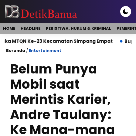
HOME
HEADLINE
PERISTIWA, HUKUM & KRIMINAL
PEMERIN
TQN Ke-23 Kecamatan Simpang Empat
Bupati Buka
Beranda
/
Entertainment
Belum Punya
Mobil saat
Merintis Karier,
Andre Taulany:
Ke Mana-mana