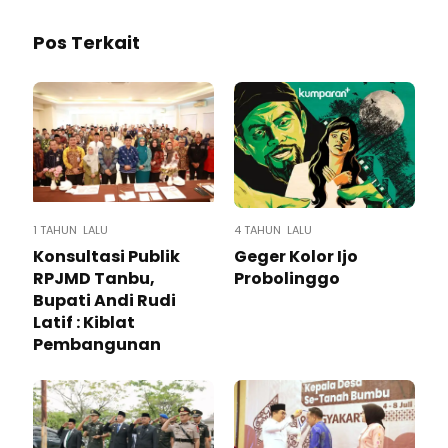
Pos Terkait
1 TAHUN LALU
4 TAHUN LALU
Konsultasi Publik
Geger Kolor Ijo
RPJMD Tanbu,
Probolinggo
Bupati Andi Rudi
Latif : Kiblat
Pembangunan