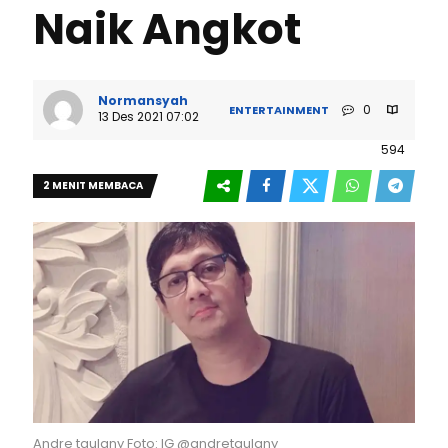
Naik Angkot
Normansyah
0
ENTERTAINMENT
13 Des 2021 07:02
594
2 MENIT MEMBACA
Andre taulany Foto: IG @andretaulany