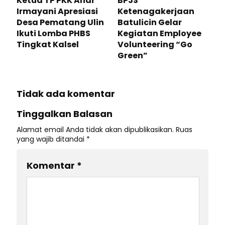
Ketua TP PKK Andi
BPJS
Irmayani Apresiasi
Ketenagakerjaan
Desa Pematang Ulin
Batulicin Gelar
Ikuti Lomba PHBS
Kegiatan Employee
Tingkat Kalsel
Volunteering “Go
Green”
Tidak ada komentar
Tinggalkan Balasan
Alamat email Anda tidak akan dipublikasikan.
Ruas
yang wajib ditandai
*
Komentar
*