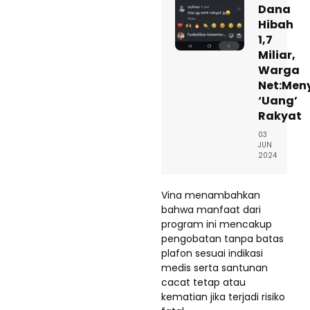
Dana
Hibah
1,7
Miliar,
Warga
Net:Men
‘Uang’
Rakyat
03
JUN
2024
Vina menambahkan
bahwa manfaat dari
program ini mencakup
pengobatan tanpa batas
plafon sesuai indikasi
medis serta santunan
cacat tetap atau
kematian jika terjadi risiko