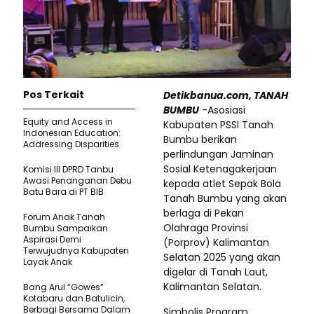
Pos Terkait
Detikbanua.com, TANAH
BUMBU
-Asosiasi
Equity and Access in
Kabupaten PSSI Tanah
Indonesian Education:
Bumbu berikan
Addressing Disparities
perlindungan Jaminan
Sosial Ketenagakerjaan
Komisi III DPRD Tanbu
Awasi Penanganan Debu
kepada atlet Sepak Bola
Batu Bara di PT BIB
Tanah Bumbu yang akan
berlaga di Pekan
Forum Anak Tanah
Olahraga Provinsi
Bumbu Sampaikan
Aspirasi Demi
(Porprov) Kalimantan
Terwujudnya Kabupaten
Selatan 2025 yang akan
Layak Anak
digelar di Tanah Laut,
Kalimantan Selatan.
Bang Arul “Gowes”
Kotabaru dan Batulicin,
Berbagi Bersama Dalam
Simbolis Program