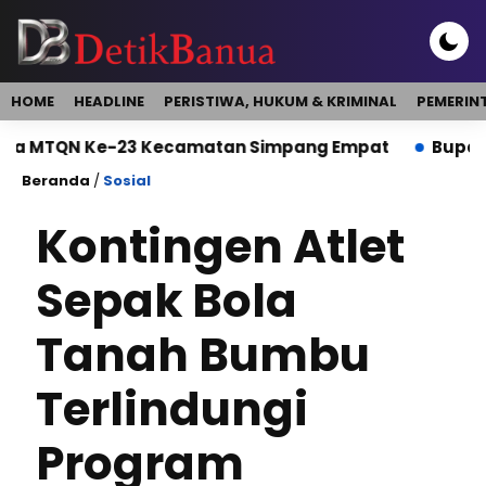
HOME
HEADLINE
PERISTIWA, HUKUM & KRIMINAL
PEMERIN
 Ke-23 Kecamatan Simpang Empat
Bupati Buka Di
Beranda
/
Sosial
Kontingen Atlet
Sepak Bola
Tanah Bumbu
Terlindungi
Program