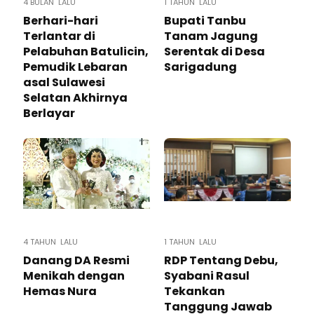
4 BULAN LALU
1 TAHUN LALU
Berhari-hari
Bupati Tanbu
Terlantar di
Tanam Jagung
Pelabuhan Batulicin,
Serentak di Desa
Pemudik Lebaran
Sarigadung
asal Sulawesi
Selatan Akhirnya
Berlayar
4 TAHUN LALU
1 TAHUN LALU
Danang DA Resmi
RDP Tentang Debu,
Menikah dengan
Syabani Rasul
Hemas Nura
Tekankan
Tanggung Jawab