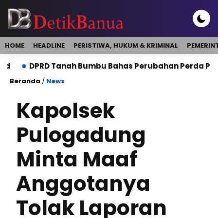
HOME
HEADLINE
PERISTIWA, HUKUM & KRIMINAL
PEMERIN
DPRD Tanah Bumbu Bahas Perubahan Perda Pajak dan Re
Beranda
/
News
Kapolsek
Pulogadung
Minta Maaf
Anggotanya
Tolak Laporan