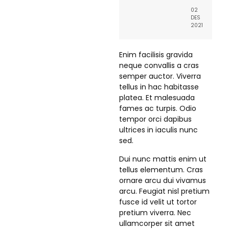
02
DES
2021
Enim facilisis gravida
neque convallis a cras
semper auctor. Viverra
tellus in hac habitasse
platea. Et malesuada
fames ac turpis. Odio
tempor orci dapibus
ultrices in iaculis nunc
sed.
Dui nunc mattis enim ut
tellus elementum. Cras
ornare arcu dui vivamus
arcu. Feugiat nisl pretium
fusce id velit ut tortor
pretium viverra. Nec
ullamcorper sit amet