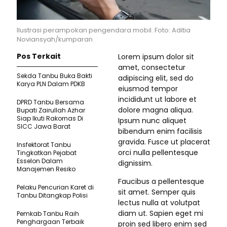
Ilustrasi perampokan pengendara mobil. Foto: Aditia
Noviansyah/kumparan
Pos Terkait
Lorem ipsum dolor sit
amet, consectetur
Sekda Tanbu Buka Bakti
adipiscing elit, sed do
Karya PLN Dalam PDKB
eiusmod tempor
incididunt ut labore et
DPRD Tanbu Bersama
dolore magna aliqua.
Bupati Zairullah Azhar
Siap Ikuti Rakornas Di
Ipsum nunc aliquet
SICC Jawa Barat
bibendum enim facilisis
gravida. Fusce ut placerat
Insfektorat Tanbu
orci nulla pellentesque
Tingkatkan Pejabat
Esselon Dalam
dignissim.
Manajemen Resiko
Faucibus a pellentesque
Pelaku Pencurian Karet di
sit amet. Semper quis
Tanbu Ditangkap Polisi
lectus nulla at volutpat
diam ut. Sapien eget mi
Pemkab Tanbu Raih
Penghargaan Terbaik
proin sed libero enim sed