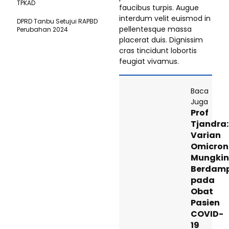
TPKAD
faucibus turpis. Augue
interdum velit euismod in
DPRD Tanbu Setujui RAPBD
pellentesque massa
Perubahan 2024
placerat duis. Dignissim
cras tincidunt lobortis
feugiat vivamus.
Baca
Juga
Prof
Tjandra:
Varian
Omicron
Mungkin
Berdam
pada
Obat
Pasien
COVID-
19