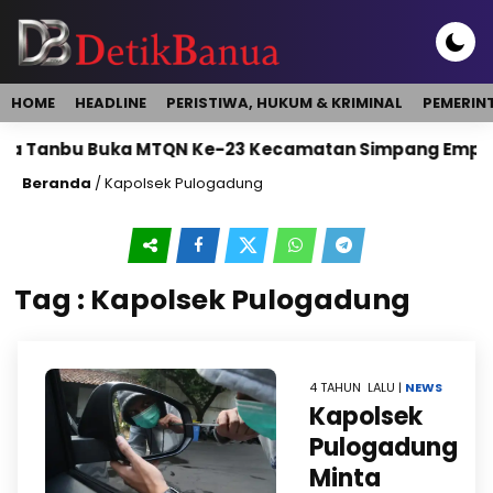
HOME
HEADLINE
PERISTIWA, HUKUM & KRIMINAL
PEMERIN
a Tanbu Buka MTQN Ke-23 Kecamatan Simpang Empat
Beranda
/
Kapolsek Pulogadung
Tag : Kapolsek Pulogadung
4 TAHUN LALU |
NEWS
Kapolsek
Pulogadung
Minta