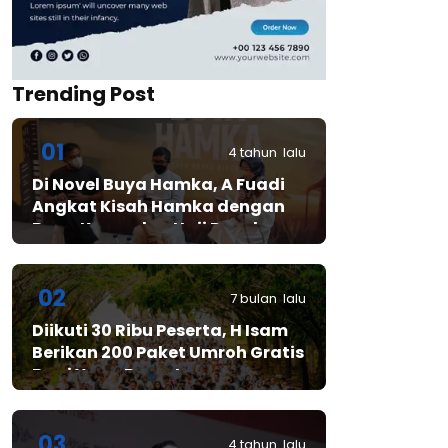
Trending Post
01
4 tahun lalu
Di Novel Buya Hamka, A Fuadi
Angkat Kisah Hamka dengan
Bung Karno dan Haji Rasul
02
7 bulan lalu
Diikuti 30 Ribu Peserta, H Isam
Berikan 200 Paket Umroh Gratis
Bagi Yang Beruntung
03
4 tahun lalu