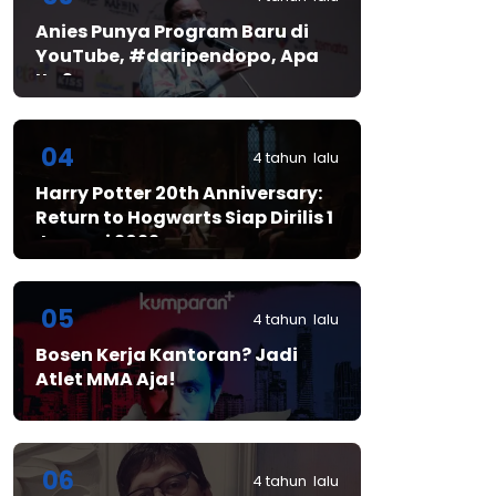
Anies Punya Program Baru di
YouTube, #daripendopo, Apa
Itu?
04
4 tahun lalu
Harry Potter 20th Anniversary:
Return to Hogwarts Siap Dirilis 1
Januari 2022
05
4 tahun lalu
Bosen Kerja Kantoran? Jadi
Atlet MMA Aja!
06
4 tahun lalu