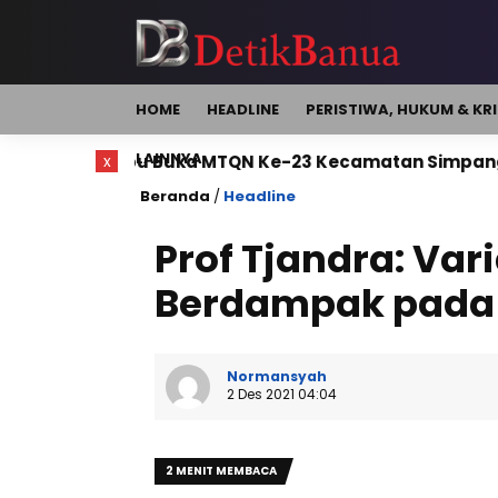
HOME
HEADLINE
PERISTIWA, HUKUM & KR
LAINNYA
nbu Buka MTQN Ke-23 Kecamatan Simpang Empat
x
Beranda
/
Headline
Prof Tjandra: Va
Berdampak pada 
Normansyah
2 Des 2021 04:04
2 MENIT MEMBACA