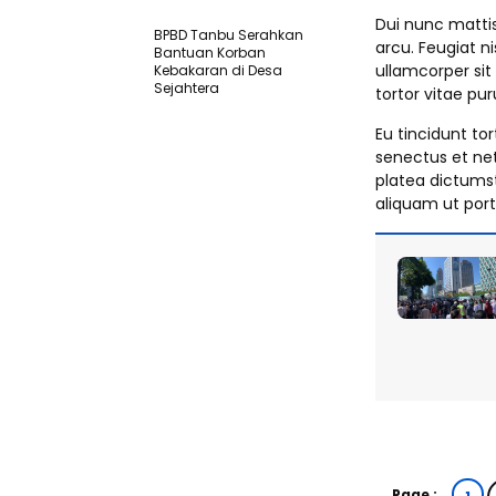
Dui nunc matti
BPBD Tanbu Serahkan
arcu. Feugiat ni
Bantuan Korban
ullamcorper sit
Kebakaran di Desa
Sejahtera
tortor vitae pu
Eu tincidunt tor
senectus et net
platea dictumst
aliquam ut portt
Page :