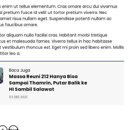
s enim ut tellus elementum. Cras ornare arcu dui vivamus
sl pretium fusce id velit ut tortor pretium viverra. Nec
 amet risus nullam eget. Suspendisse potenti nullam ac
rus faucibus ornare.
tor aliquam nulla facilisi cras. Habitant morbi tristique
us et malesuada fames. Viverra tellus in hac habitasse
 vestibulum rhoncus est. Eget mi proin sed libero enim. Mollis
itor leo a.
Baca Juga
Massa Reuni 212 Hanya Bisa
Sampai Thamrin, Putar Balik ke
HI Sambil Salawat
02 DES 2021