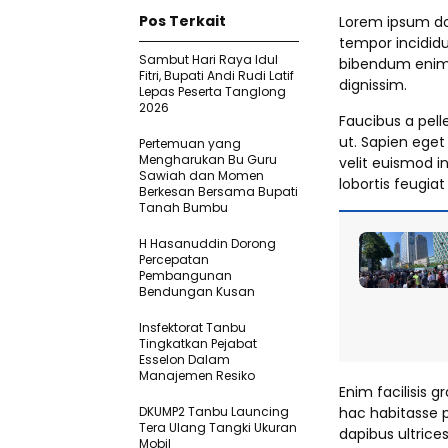
Pos Terkait
Lorem ipsum dol
tempor incididu
Sambut Hari Raya Idul
bibendum enim f
Fitri, Bupati Andi Rudi Latif
dignissim.
Lepas Peserta Tanglong
2026
Faucibus a pell
ut. Sapien eget
Pertemuan yang
Mengharukan Bu Guru
velit euismod i
Sawiah dan Momen
lobortis feugia
Berkesan Bersama Bupati
Tanah Bumbu
H Hasanuddin Dorong
Percepatan
Pembangunan
Bendungan Kusan
Insfektorat Tanbu
Tingkatkan Pejabat
Esselon Dalam
Manajemen Resiko
Enim facilisis g
DKUMP2 Tanbu Launcing
hac habitasse p
Tera Ulang Tangki Ukuran
dapibus ultrices
Mobil