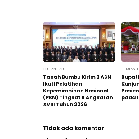
1 BULAN LALU
11 BULAN 
Tanah Bumbu Kirim 2 ASN
Bupati
Ikuti Pelatihan
Kunjun
Kepemimpinan Nasional
Pasien
(PKN) Tingkat II Angkatan
pada 1
XVIII Tahun 2026
Tidak ada komentar