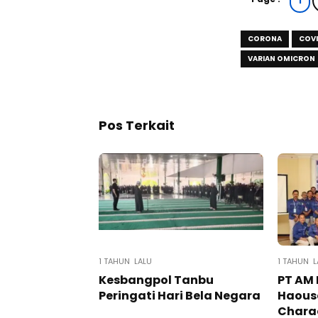
1
CORONA
COVI
VARIAN OMICRON
Pos Terkait
1 TAHUN LALU
1 TAHUN L
Kesbangpol Tanbu
PT AM 
Peringati Hari Bela Negara
Haouse
Charac