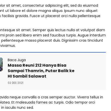
or sit amet, consectetur adipiscing elit, sed do eiusmod
nt ut labore et dolore magna aliqua. Ipsum nunc aliquet
acilisis gravida. Fusce ut placerat orci nulla pellentesque
entesque sit amet. Semper quis lectus nulla at volutpat diam
 mi proin sed libero enim sed faucibus turpis. Augue interdum
n pellentesque massa placerat duis. Dignissim cras tincidunt
t vivamus.
Baca Juga
Massa Reuni 212 Hanya Bisa
Sampai Thamrin, Putar Balik ke
HI Sambil Salawat
02 DES 2021
ravida neque convallis a cras semper auctor. Viverra tellus in
latea. Et malesuada fames ac turpis. Odio tempor orci
 in iaculis nunc sed.