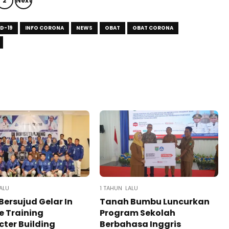
2
Next
D-19
INFO CORONA
NEWS
OBAT
OBAT CORONA
ALU
1 TAHUN LALU
Bersujud Gelar In
Tanah Bumbu Luncurkan
 Training
Program Sekolah
ter Building
Berbahasa Inggris