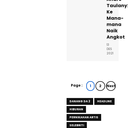
Taulany
Ke
Mana-
mana
Naik
Angkot
13
DES
2021
Page :
1
2
Next
DANANG DA 2
HEADLINE
HIBURAN
PERNIKAHAN ARTIS
SELEBRITI