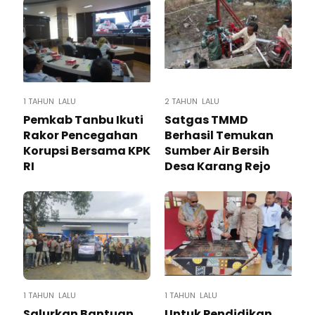
1 TAHUN LALU
2 TAHUN LALU
Pemkab Tanbu Ikuti
Satgas TMMD
Rakor Pencegahan
Berhasil Temukan
Korupsi Bersama KPK
Sumber Air Bersih
RI
Desa Karang Rejo
1 TAHUN LALU
1 TAHUN LALU
Salurkan Bantuan
Untuk Pendidikan,