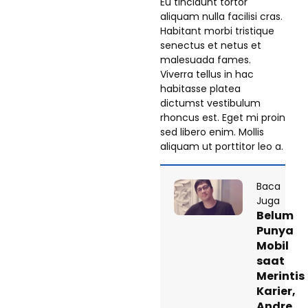
Eu tincidunt tortor
aliquam nulla facilisi cras.
Habitant morbi tristique
senectus et netus et
malesuada fames.
Viverra tellus in hac
habitasse platea
dictumst vestibulum
rhoncus est. Eget mi proin
sed libero enim. Mollis
aliquam ut porttitor leo a.
Baca
Juga
Belum
Punya
Mobil
saat
Merintis
Karier,
Andre