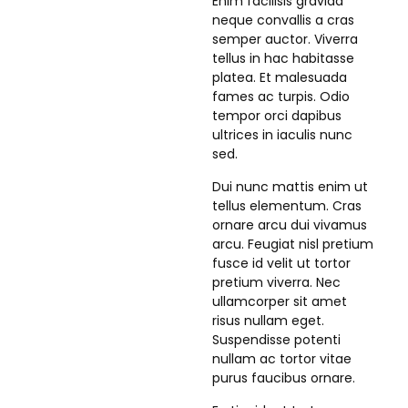
Enim facilisis gravida
neque convallis a cras
semper auctor. Viverra
tellus in hac habitasse
platea. Et malesuada
fames ac turpis. Odio
tempor orci dapibus
ultrices in iaculis nunc
sed.
Dui nunc mattis enim ut
tellus elementum. Cras
ornare arcu dui vivamus
arcu. Feugiat nisl pretium
fusce id velit ut tortor
pretium viverra. Nec
ullamcorper sit amet
risus nullam eget.
Suspendisse potenti
nullam ac tortor vitae
purus faucibus ornare.