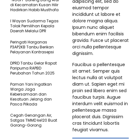
adipiscing elit, sed do
di Kecamatan Kusan Hilir
eiusmod tempor
Hadirkan Habib Musthofa
incididunt ut labore et
dolore magna aliqua.
I Wayan Sudarma Tegas
Tolak Pemilihan Kepala
Ipsum nunc aliquet
Daerah Melalui DPR
bibendum enim facilisis
gravida. Fusce ut placerat
Peringati Harganas
orci nulla pellentesque
P3AP2KB Tanbu Berikan
Pelayanan Kontrasepsi
dignissim.
DPRD Tanbu Gelar Rapat
Faucibus a pellentesque
Paripurna RAPBD
sit amet. Semper quis
Perubahan Tahun 2025
lectus nulla at volutpat
diam ut. Sapien eget mi
Paman Yani Ingatkan
Warga Jaga
proin sed libero enim sed
Kebersamaan dan
faucibus turpis. Augue
Kesatuan Jelang dan
interdum velit euismod in
Pasca Pilkada
pellentesque massa
Cegah Genangan Air,
placerat duis. Dignissim
Satgas TMMD ke120 Buat
cras tincidunt lobortis
Gorong-Gorong
feugiat vivamus.