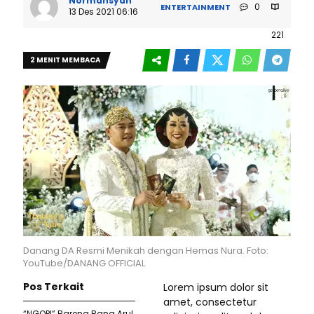
Normansyah
0
ENTERTAINMENT
13 Des 2021 06:16
221
2 MENIT MEMBACA
Danang DA Resmi Menikah dengan Hemas Nura. Foto:
YouTube/DANANG OFFICIAL
Pos Terkait
Lorem ipsum dolor sit
amet, consectetur
“NGOPI” Bareng Bang Arul