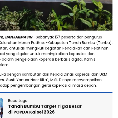
om, BANJARMASIN
-Sebanyak 157 peserta dari pengurus
Kelurahan Merah Putih se-Kabupaten Tanah Bumbu (Tanbu),
tan, antusias mengikuti kegiatan Pendidikan dan Pelatihan
asi yang digelar untuk meningkatkan kapasitas dan
 dalam pengelolaan koperasi berbasis digital, Kamis
alam.
ibuka dengan sambutan dari Kepala Dinas Koperasi dan UKM
 Drs. Gusti Yanuar Noor Rifa’i, M.Si. Dirinya menyampaikan
hadap pengembangan gerai koperasi di masa depan.
Baca Juga
Tanah Bumbu Target Tiga Besar
di POPDA Kalsel 2026