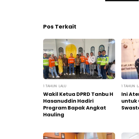
Pos Terkait
1 TAHUN LALU
1 TAHUN L
Wakil Ketua DPRD Tanbu H
Ini At
Hasanuddin Hadiri
untuk 
Program Bapak Angkat
Swast
Hauling