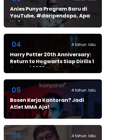
Anies Punya Program Baru di
YouTube, #daripendopo, Apa
Itu?
04
4 tahun lalu
Harry Potter 20th Anniversary:
Return to Hogwarts Siap Dirilis 1
Januari 2022
05
4 tahun lalu
Bosen Kerja Kantoran? Jadi
Atlet MMA Aja!
06
4 tahun lalu