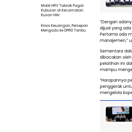
Mobil HRV Tabrak Pagar
Kuburan di Kecamatan
Kusan Hilir
“Dengan adanya 
Krisis Keuangan, Persepan
dijual yang ada
Mengadu ke DPRD Tanbu
Pertama ada mat
manajemen,” uj
Sementara dalam
dibacakan oleh 
pelatihan ini 
mampu mengelol
“Harapannya pe
penggerak unt
mengelola koper