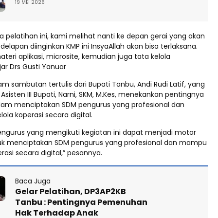
19 MEI 2026
pelatihan ini, kami melihat nanti ke depan gerai yang akan
 delapan diinginkan KMP ini InsyaAllah akan bisa terlaksana.
eri aplikasi, microsite, kemudian juga tata kelola
ar Drs Gusti Yanuar
 sambutan tertulis dari Bupati Tanbu, Andi Rudi Latif, yang
Asisten III Bupati, Narni, SKM, M.Kes, menekankan pentingnya
dalam menciptakan SDM pengurus yang profesional dan
a koperasi secara digital.
ngurus yang mengikuti kegiatan ini dapat menjadi motor
uk menciptakan SDM pengurus yang profesional dan mampu
asi secara digital,” pesannya.
Baca Juga
Gelar Pelatihan, DP3AP2KB
Tanbu : Pentingnya Pemenuhan
Hak Terhadap Anak