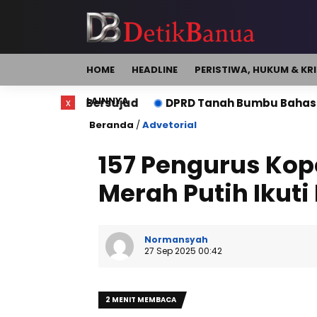
HOME
HEADLINE
PERISTIWA, HUKUM & KR
LAINNYA
ersujud
x
DPRD Tanah Bumbu Bahas Perubahan Perda P
Beranda
/
Advetorial
157 Pengurus Kop
Merah Putih Ikuti
Normansyah
27 Sep 2025 00:42
2 MENIT MEMBACA