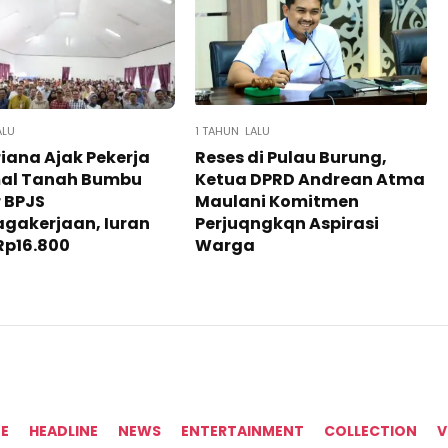
ALU
1 TAHUN LALU
riana Ajak Pekerja
Reses di Pulau Burung,
mal Tanah Bumbu
Ketua DPRD Andrean Atma
 BPJS
Maulani Komitmen
gakerjaan, Iuran
Perjuqngkqn Aspirasi
Rp16.800
Warga
E
HEADLINE
NEWS
ENTERTAINMENT
COLLECTION
V