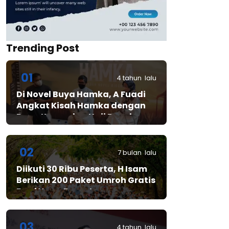
Trending Post
01
4 tahun lalu
Di Novel Buya Hamka, A Fuadi
Angkat Kisah Hamka dengan
Bung Karno dan Haji Rasul
02
7 bulan lalu
Diikuti 30 Ribu Peserta, H Isam
Berikan 200 Paket Umroh Gratis
Bagi Yang Beruntung
03
4 tahun lalu