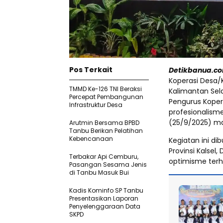
Pos Terkait
Detikbanua.c
Koperasi Desa/
TMMD Ke-126 TNI Beraksi
Kalimantan Sela
Percepat Pembangunan
Pengurus Koper
Infrastruktur Desa
profesionalisme
(25/9/2025) m
Arutmin Bersama BPBD
Tanbu Berikan Pelatihan
Kebencanaan
Kegiatan ini d
Provinsi Kalsel,
Terbakar Api Cemburu,
optimisme ter
Pasangan Sesama Jenis
di Tanbu Masuk Bui
Kadis Kominfo SP Tanbu
Presentasikan Laporan
Penyelenggaraan Data
SKPD