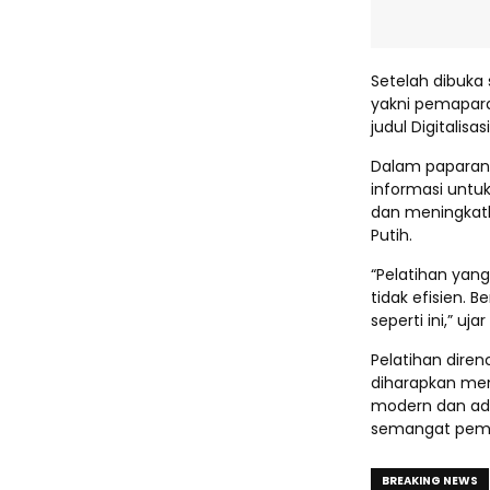
Setelah dibuka
yakni pemapara
judul Digitalis
Dalam paparan
informasi untu
dan meningkatka
Putih.
“Pelatihan yang
tidak efisien. 
seperti ini,” uja
Pelatihan diren
diharapkan men
modern dan ad
semangat pemb
BREAKING NEWS