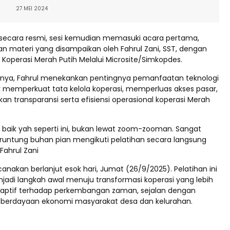
27 MEI 2024
 secara resmi, sesi kemudian memasuki acara pertama,
n materi yang disampaikan oleh Fahrul Zani, SST, dengan
asi Koperasi Merah Putih Melalui Microsite/Simkopdes.
nya, Fahrul menekankan pentingnya pemanfaatan teknologi
k memperkuat tata kelola koperasi, memperluas akses pasar,
n transparansi serta efisiensi operasional koperasi Merah
 baik yah seperti ini, bukan lewat zoom-zooman. Sangat
Beruntung buhan pian mengikuti pelatihan secara langsung
r Fahrul Zani
canakan berlanjut esok hari, Jumat (26/9/2025). Pelatihan ini
jadi langkah awal menuju transformasi koperasi yang lebih
aptif terhadap perkembangan zaman, sejalan dengan
erdayaan ekonomi masyarakat desa dan kelurahan.