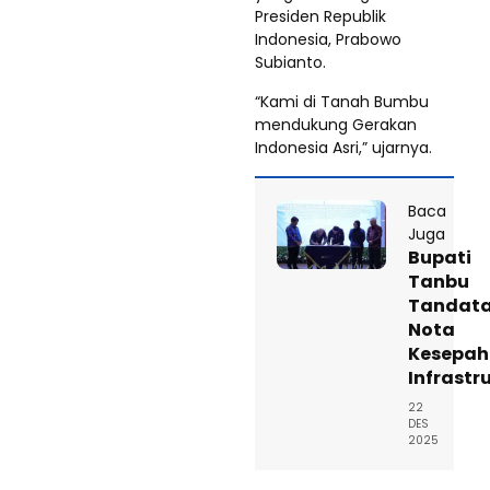
Presiden Republik
Indonesia, Prabowo
Subianto.
“Kami di Tanah Bumbu
mendukung Gerakan
Indonesia Asri,” ujarnya.
Baca
Juga
Bupati
Tanbu
Tandat
Nota
Kesepa
Infrastr
22
DES
2025