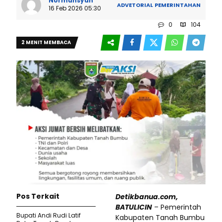
Normansyah
ADVETORIAL
PEMERINTAHAN
16 Feb 2026 05:30
0
104
2 MENIT MEMBACA
Pos Terkait
Detikbanua.com,
BATULICIN
– Pemerintah
Bupati Andi Rudi Latif
Kabupaten Tanah Bumbu