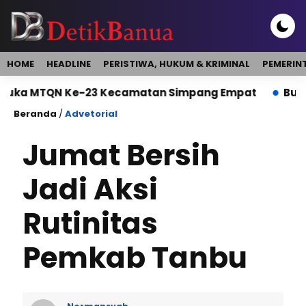
HOME
HEADLINE
PERISTIWA, HUKUM & KRIMINAL
PEMERIN
TQN Ke-23 Kecamatan Simpang Empat
Bupati Buka
Beranda
/
Advetorial
Jumat Bersih
Jadi Aksi
Rutinitas
Pemkab Tanbu