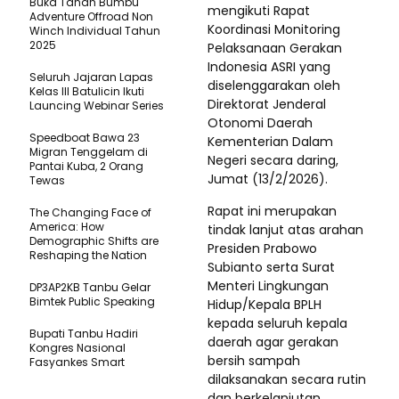
Buka Tanah Bumbu
mengikuti Rapat
Adventure Offroad Non
Koordinasi Monitoring
Winch Individual Tahun
2025
Pelaksanaan Gerakan
Indonesia ASRI yang
Seluruh Jajaran Lapas
diselenggarakan oleh
Kelas III Batulicin Ikuti
Direktorat Jenderal
Launcing Webinar Series
Otonomi Daerah
Speedboat Bawa 23
Kementerian Dalam
Migran Tenggelam di
Negeri secara daring,
Pantai Kuba, 2 Orang
Jumat (13/2/2026).
Tewas
Rapat ini merupakan
The Changing Face of
America: How
tindak lanjut atas arahan
Demographic Shifts are
Presiden Prabowo
Reshaping the Nation
Subianto serta Surat
Menteri Lingkungan
DP3AP2KB Tanbu Gelar
Bimtek Public Speaking
Hidup/Kepala BPLH
kepada seluruh kepala
Bupati Tanbu Hadiri
daerah agar gerakan
Kongres Nasional
bersih sampah
Fasyankes Smart
dilaksanakan secara rutin
dan berkelanjutan.