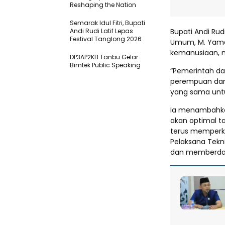
Reshaping the Nation
Semarak Idul Fitri, Bupati
Andi Rudi Latif Lepas
Bupati Andi Ru
Festival Tanglong 2026
Umum, M. Yama
kemanusiaan, 
DP3AP2KB Tanbu Gelar
Bimtek Public Speaking
“Pemerintah da
perempuan dan 
yang sama unt
Ia menambahka
akan optimal t
terus memperku
Pelaksana Tekn
dan memberday