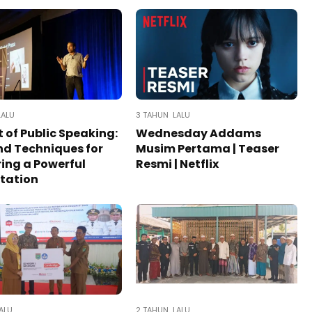
LALU
3 TAHUN LALU
t of Public Speaking:
Wednesday Addams
nd Techniques for
Musim Pertama | Teaser
ring a Powerful
Resmi | Netflix
tation
ALU
2 TAHUN LALU