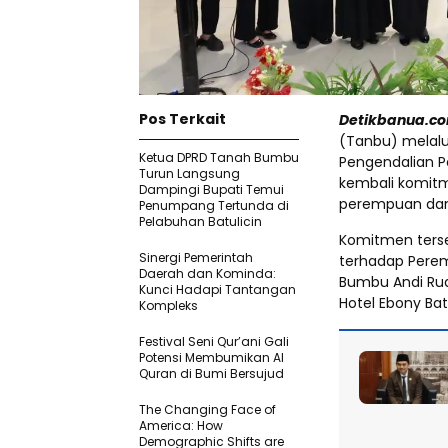
Pos Terkait
Detikbanua.co
(Tanbu) melalu
Ketua DPRD Tanah Bumbu
Pengendalian 
Turun Langsung
kembali komit
Dampingi Bupati Temui
perempuan dan
Penumpang Tertunda di
Pelabuhan Batulicin
Komitmen terse
Sinergi Pemerintah
terhadap Perem
Daerah dan Kominda:
Bumbu Andi Rudi
Kunci Hadapi Tantangan
Hotel Ebony Bat
Kompleks
Festival Seni Qur’ani Gali
Potensi Membumikan Al
Quran di Bumi Bersujud
The Changing Face of
America: How
Demographic Shifts are