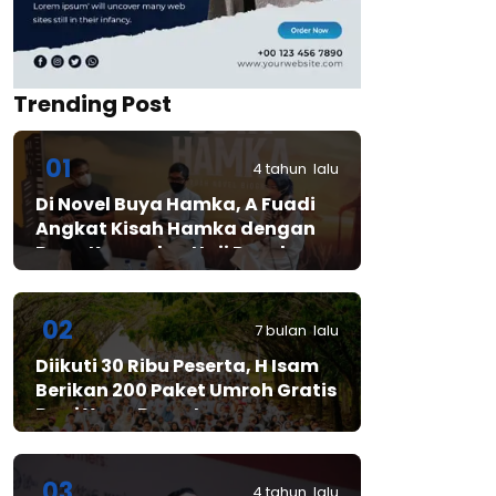
Trending Post
01
4 tahun lalu
Di Novel Buya Hamka, A Fuadi
Angkat Kisah Hamka dengan
Bung Karno dan Haji Rasul
02
7 bulan lalu
Diikuti 30 Ribu Peserta, H Isam
Berikan 200 Paket Umroh Gratis
Bagi Yang Beruntung
03
4 tahun lalu