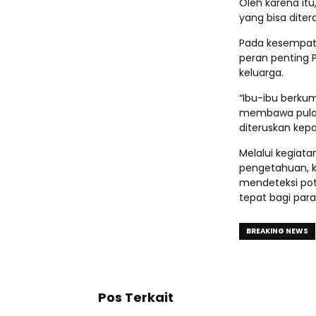
Oleh karena itu
yang bisa diter
Pada kesempata
peran penting
keluarga.
“Ibu-ibu berkum
membawa pulan
diteruskan kep
Melalui kegiat
pengetahuan, k
mendeteksi pot
tepat bagi para
BREAKING NEWS
Pos Terkait