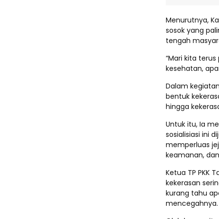
Menurutnya, Ka
sosok yang pal
tengah masyar
“Mari kita terus
kesehatan, apa
Dalam kegiatan 
bentuk kekerasa
hingga kekeras
Untuk itu, Ia 
sosialisiasi in
memperluas jeja
keamanan, dan
Ketua TP PKK T
kekerasan serin
kurang tahu ap
mencegahnya.