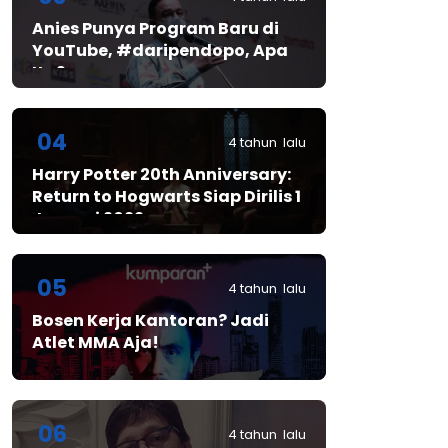
Anies Punya Program Baru di
YouTube, #daripendopo, Apa
Itu?
04
4 tahun lalu
Harry Potter 20th Anniversary:
Return to Hogwarts Siap Dirilis 1
Januari 2022
05
4 tahun lalu
Bosen Kerja Kantoran? Jadi
Atlet MMA Aja!
06
4 tahun lalu