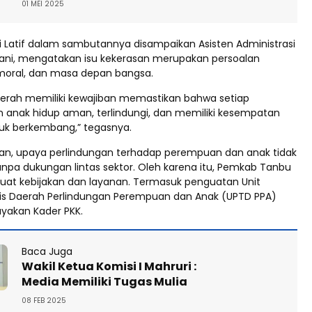
01 MEI 2025
di Latif dalam sambutannya disampaikan Asisten Administrasi
ni, mengatakan isu kekerasan merupakan persoalan
moral, dan masa depan bangsa.
erah memiliki kewajiban memastikan bahwa setiap
anak hidup aman, terlindungi, dan memiliki kesempatan
uk berkembang,” tegasnya.
n, upaya perlindungan terhadap perempuan dan anak tidak
anpa dukungan lintas sektor. Oleh karena itu, Pemkab Tanbu
at kebijakan dan layanan. Termasuk penguatan Unit
is Daerah Perlindungan Perempuan dan Anak (UPTD PPA)
akan Kader PKK.
Baca Juga
Wakil Ketua Komisi I Mahruri :
Media Memiliki Tugas Mulia
08 FEB 2025