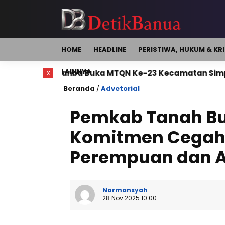
HOME
HEADLINE
PERISTIWA, HUKUM & KR
LAINNYA
nbu Buka MTQN Ke-23 Kecamatan Simpang Empat
x
Beranda
/
Advetorial
Pemkab Tanah B
Komitmen Cegah
Perempuan dan 
Normansyah
28 Nov 2025 10:00