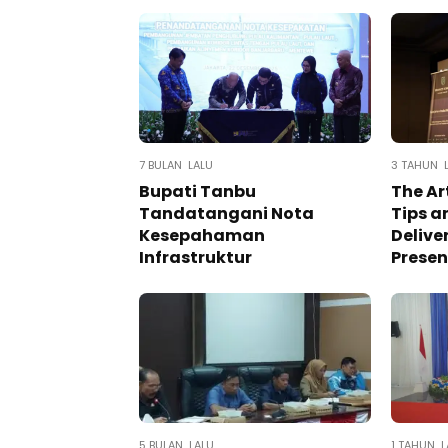
7 BULAN LALU
3 TAHUN 
Bupati Tanbu
The Ar
Tandatangani Nota
Tips a
Kesepahaman
Delive
Infrastruktur
Presen
5 BULAN LALU
1 TAHUN L