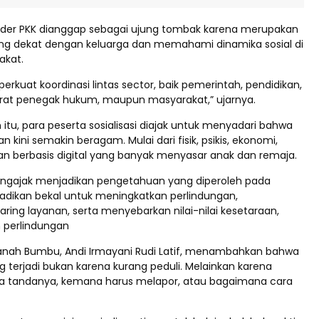
der PKK dianggap sebagai ujung tombak karena merupakan
ing dekat dengan keluarga dan memahami dinamika sosial di
akat.
 perkuat koordinasi lintas sector, baik pemerintah, pendidikan,
rat penegak hukum, maupun masyarakat,” ujarnya.
itu, para peserta sosialisasi diajak untuk menyadari bahwa
n kini semakin beragam. Mulai dari fisik, psikis, ekonomi,
an berbasis digital yang banyak menyasar anak dan remaja.
mengajak menjadikan pengetahuan yang diperoleh pada
i dijadikan bekal untuk meningkatkan perlindungan,
ring layanan, serta menyebarkan nilai-nilai kesetaraan,
 perlindungan
anah Bumbu, Andi Irmayani Rudi Latif, menambahkan bahwa
g terjadi bukan karena kurang peduli. Melainkan karena
a tandanya, kemana harus melapor, atau bagaimana cara