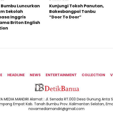
 Bumbu Luncurkan
Kunjungi Tokoh Panutan,
am Sekolah
Bakesbangpol Tanbu
asa Inggris
“Door To Door”
ama Briton English
tion
E
HEADLINE
NEWS
ENTERTAINMENT
COLLECTION
V
A MEDIA MANDIRI Alamat : Jl. Senada RT.003 Desa Gunung Anta Sa
impang Empat Kab. Tanah Bumbu Prov. Kalimantan Selatan, Email
novamediamandiri@gmail.com