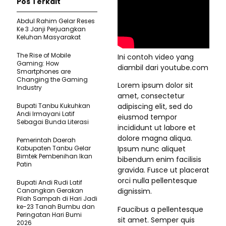
Pos Terkait
Abdul Rahim Gelar Reses
Ke 3 Janji Perjuangkan
Keluhan Masyarakat
The Rise of Mobile
Ini contoh video yang
Gaming: How
diambil dari youtube.com
Smartphones are
Changing the Gaming
Lorem ipsum dolor sit
Industry
amet, consectetur
Bupati Tanbu Kukuhkan
adipiscing elit, sed do
Andi Irmayani Latif
eiusmod tempor
Sebagai Bunda Literasi
incididunt ut labore et
dolore magna aliqua.
Pemerintah Daerah
Kabupaten Tanbu Gelar
Ipsum nunc aliquet
Bimtek Pembenihan Ikan
bibendum enim facilisis
Patin
gravida. Fusce ut placerat
orci nulla pellentesque
Bupati Andi Rudi Latif
Canangkan Gerakan
dignissim.
Pilah Sampah di Hari Jadi
ke-23 Tanah Bumbu dan
Faucibus a pellentesque
Peringatan Hari Bumi
sit amet. Semper quis
2026