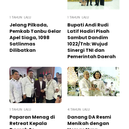
1 TAHUN LALU
1 TAHUN LALU
Jelang Pilkada,
Bupati Andi Rudi
Pemkab Tanbu Gelar
Latif Hadiri Pisah
Apel Siaga, 1098
Sambut Dandim
Satlinmas
1022/Tnb: Wujud
Dilibatkan
Sinergi TNI dan
Pemerintah Daerah
1 TAHUN LALU
4 TAHUN LALU
Paparan Menag di
Danang DA Resmi
Retreat Kepala
Menikah dengan