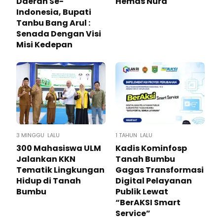
Daerah Se-
Hemas Nura
Indonesia, Bupati
Tanbu Bang Arul :
Senada Dengan Visi
Misi Kedepan
3 MINGGU LALU
1 TAHUN LALU
300 Mahasiswa ULM
Kadis Kominfosp
Jalankan KKN
Tanah Bumbu
Tematik Lingkungan
Gagas Transformasi
Hidup di Tanah
Digital Pelayanan
Bumbu
Publik Lewat
“BerAKSI Smart
Service”