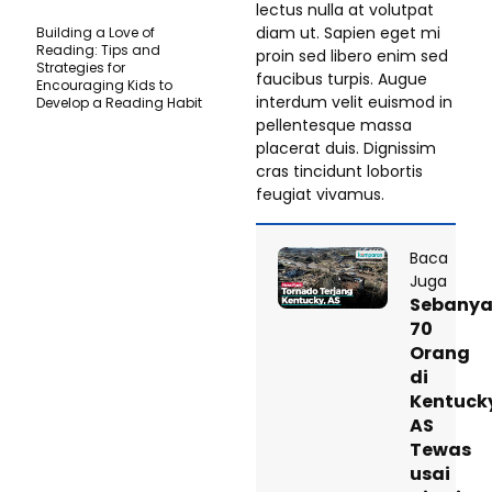
lectus nulla at volutpat
diam ut. Sapien eget mi
Building a Love of
Reading: Tips and
proin sed libero enim sed
Strategies for
faucibus turpis. Augue
Encouraging Kids to
interdum velit euismod in
Develop a Reading Habit
pellentesque massa
placerat duis. Dignissim
cras tincidunt lobortis
feugiat vivamus.
Baca
Juga
Sebany
70
Orang
di
Kentuck
AS
Tewas
usai