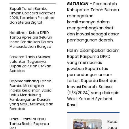
BATULICIN
– Pemerintah
Bupati Tanah Bumbu
Kabupaten Tanah Bumbu
Pimpin Upacara Harkitnas
menegaskan
2026, Tekankan Persatuan
komitmennya dalam
dan Literasi Digital
mengembangkan riset
Hardiknas, Ketua DPRD
dan inovasi sebagai dasar
Tanbu Apresiasi Seluruh
pembangunan daerah.
Insan Pendidikan Dalam
Mencerdaskan Bangsa
Hal ini disampaikan dalam
Rapat Paripurna DPRD
Paskibra Tanbu Sukses
Jalankan Tugasnya,
yang membahas
Bupati Zairullah Berikan
jawaban Bupati atas
Apresiasi
pemandangan umum
terkait Raperda Riset dan
Bappedalitbang Tanah
Bumbu Matangkan
Inovasi Daerah, Selasa
Indeks Kesalehan Sosial
(11/3/2024) yang dipimpin
untuk Mendukung
Wakil Ketua H Sya’bani
Pembangunan Daerah
yang Maju, Makmur, dan
Rasul.
Beradab
Fraksi-Fraksi di DPRD
Baca
Tanbu Restui Raperda
Juga
BPD