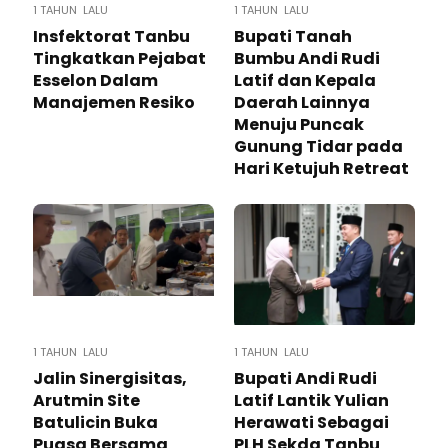
1 TAHUN LALU
1 TAHUN LALU
Insfektorat Tanbu
Bupati Tanah
Tingkatkan Pejabat
Bumbu Andi Rudi
Esselon Dalam
Latif dan Kepala
Manajemen Resiko
Daerah Lainnya
Menuju Puncak
Gunung Tidar pada
Hari Ketujuh Retreat
1 TAHUN LALU
1 TAHUN LALU
Jalin Sinergisitas,
Bupati Andi Rudi
Arutmin Site
Latif Lantik Yulian
Batulicin Buka
Herawati Sebagai
Puasa Bersama
PLH Sekda Tanbu