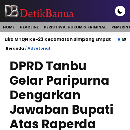
HOME
HEADLINE
PERISTIWA, HUKUM & KRIMINAL
PEMERIN
 MTQN Ke-23 Kecamatan Simpang Empat
Bupati Bu
Beranda
/
Advetorial
DPRD Tanbu
Gelar Paripurna
Dengarkan
Jawaban Bupati
Atas Raperda