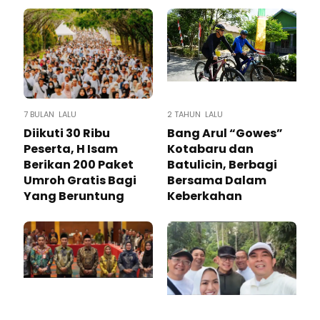
7 BULAN LALU
2 TAHUN LALU
Diikuti 30 Ribu
Bang Arul “Gowes”
Peserta, H Isam
Kotabaru dan
Berikan 200 Paket
Batulicin, Berbagi
Umroh Gratis Bagi
Bersama Dalam
Yang Beruntung
Keberkahan