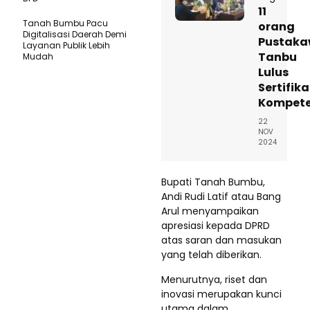
11
Tanah Bumbu Pacu
orang
Digitalisasi Daerah Demi
Pustak
Layanan Publik Lebih
Tanbu
Mudah
Lulus
Sertifika
Kompet
22
NOV
2024
Bupati Tanah Bumbu,
Andi Rudi Latif atau Bang
Arul menyampaikan
apresiasi kepada DPRD
atas saran dan masukan
yang telah diberikan.
Menurutnya, riset dan
inovasi merupakan kunci
utama dalam