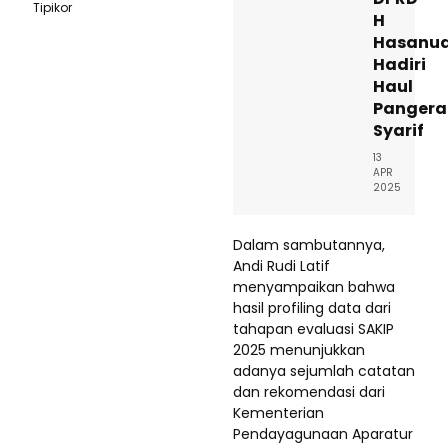
Tipikor
H
Hasanud
Hadiri
Haul
Pangera
Syarif
13
APR
2025
Dalam sambutannya,
Andi Rudi Latif
menyampaikan bahwa
hasil profiling data dari
tahapan evaluasi SAKIP
2025 menunjukkan
adanya sejumlah catatan
dan rekomendasi dari
Kementerian
Pendayagunaan Aparatur