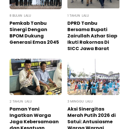
8 BULAN LALU
1 TAHUN LALU
Pemkab Tanbu
DPRD Tanbu
Sinergi Dengan
Bersama Bupati
BPOM Dukung
Zairullah Azhar Siap
Generasi Emas 2045
Ikuti Rakornas Di
SICC Jawa Barat
2 TAHUN LALU
3 MINGGU LALU
Paman Yani
Aksi Sinergitas
Ingatkan Warga
Merah Putih 2026 di
Jaga Kebersamaan
Satui: Antusiasme
dan Kesatuan
Warga Warnai