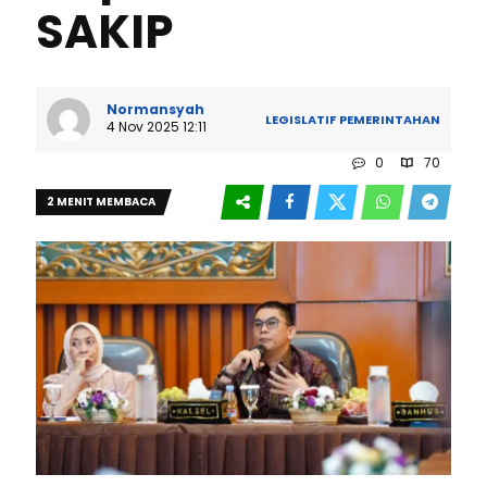
SAKIP
Normansyah
LEGISLATIF
PEMERINTAHAN
4 Nov 2025 12:11
0
70
2 MENIT MEMBACA