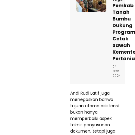
Pemkab
Tanah
Bumbu
Dukung
Progra
Cetak
Sawah
Kemente
Pertani
04
NOV
2024
Andi Rudi Latif juga
menegaskan bahwa
tujuan utama asistensi
bukan hanya
memperbaiki aspek
teknis penyusunan
dokumen, tetapi juga