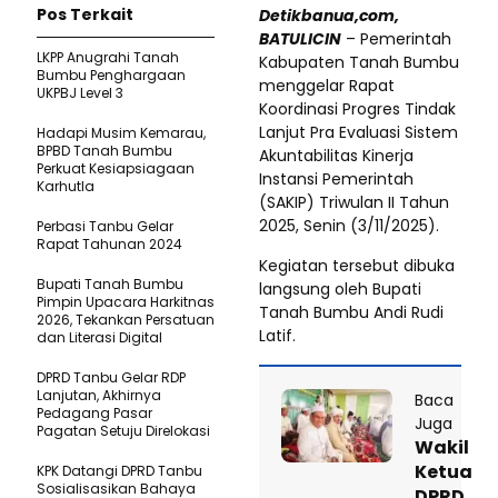
Pos Terkait
Detikbanua,com,
BATULICIN
– Pemerintah
LKPP Anugrahi Tanah
Kabupaten Tanah Bumbu
Bumbu Penghargaan
menggelar Rapat
UKPBJ Level 3
Koordinasi Progres Tindak
Lanjut Pra Evaluasi Sistem
Hadapi Musim Kemarau,
BPBD Tanah Bumbu
Akuntabilitas Kinerja
Perkuat Kesiapsiagaan
Instansi Pemerintah
Karhutla
(SAKIP) Triwulan II Tahun
2025, Senin (3/11/2025).
Perbasi Tanbu Gelar
Rapat Tahunan 2024
Kegiatan tersebut dibuka
Bupati Tanah Bumbu
langsung oleh Bupati
Pimpin Upacara Harkitnas
Tanah Bumbu Andi Rudi
2026, Tekankan Persatuan
Latif.
dan Literasi Digital
DPRD Tanbu Gelar RDP
Lanjutan, Akhirnya
Baca
Pedagang Pasar
Juga
Pagatan Setuju Direlokasi
Wakil
Ketua
KPK Datangi DPRD Tanbu
Sosialisasikan Bahaya
DPRD