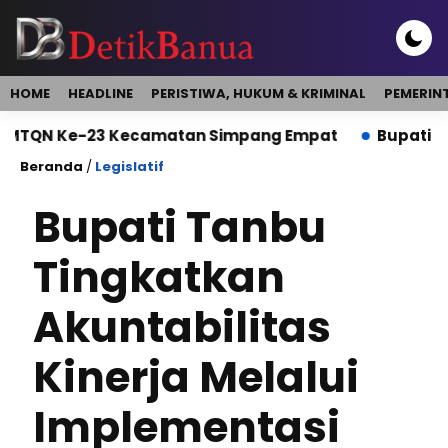
HOME
HEADLINE
PERISTIWA, HUKUM & KRIMINAL
PEMERIN
 Ke-23 Kecamatan Simpang Empat
Bupati Buka Dik
Beranda
/
Legislatif
Bupati Tanbu
Tingkatkan
Akuntabilitas
Kinerja Melalui
Implementasi