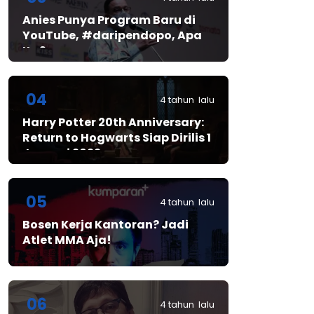
Anies Punya Program Baru di
YouTube, #daripendopo, Apa
Itu?
04
4 tahun lalu
Harry Potter 20th Anniversary:
Return to Hogwarts Siap Dirilis 1
Januari 2022
05
4 tahun lalu
Bosen Kerja Kantoran? Jadi
Atlet MMA Aja!
06
4 tahun lalu