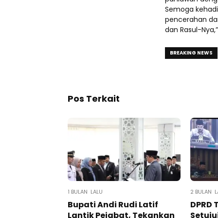
Semoga kehadir
pencerahan da
dan Rasul-Nya,”
BREAKING NEWS
Pos Terkait
1 BULAN LALU
2 BULAN L
Bupati Andi Rudi Latif
DPRD 
Lantik Pejabat, Tekankan
Setuju