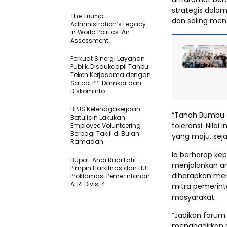
strategis dala
The Trump
dan saling me
Administration’s Legacy
in World Politics: An
Assessment
Perkuat Sinergi Layanan
Publik, Disdukcapil Tanbu
Teken Kerjasama dengan
Satpol PP-Damkar dan
Diskominfo
BPJS Ketenagakerjaan
“Tanah Bumbu ad
Batulicin Lakukan
toleransi. Nil
Employee Volunteering
Berbagi Takjil di Bulan
yang maju, seja
Ramadan
Ia berharap ke
Bupati Andi Rudi Latif
menjalankan a
Pimpin Harkitnas dan HUT
diharapkan men
Proklamasi Pemerintahan
ALRI Divisi 4
mitra pemerint
masyarakat.
“Jadikan forum
menghadirkan s