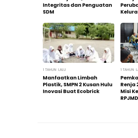
Integritas dan Penguatan
Perub
SDM
Kelura
1 TAHUN LALU
1 TAHUN L
Manfaatkan Limbah
Pemka
Plastik, SMPN 2 Kusan Hulu
Renja 
Inovasi Buat Ecobrick
Misi K
RPJM