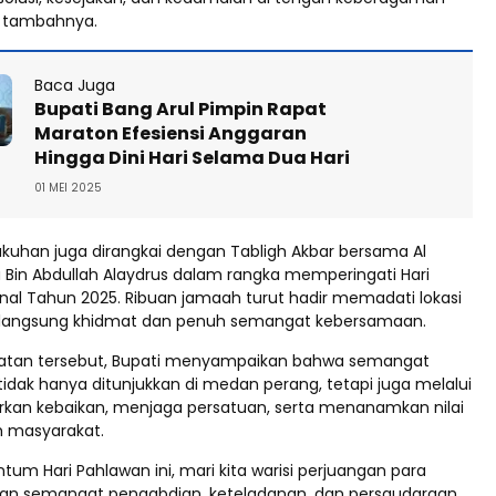
 tambahnya.
Baca Juga
Bupati Bang Arul Pimpin Rapat
Maraton Efesiensi Anggaran
Hingga Dini Hari Selama Dua Hari
01 MEI 2025
kuhan juga dirangkai dengan Tabligh Akbar bersama Al
 Bin Abdullah Alaydrus dalam rangka memperingati Hari
nal Tahun 2025. Ribuan jamaah turut hadir memadati lokasi
rlangsung khidmat dan penuh semangat kebersamaan.
tan tersebut, Bupati menyampaikan bahwa semangat
idak hanya ditunjukkan di medan perang, tetapi juga melalui
an kebaikan, menjaga persatuan, serta menanamkan nilai
h masyarakat.
um Hari Pahlawan ini, mari kita warisi perjuangan para
an semangat pengabdian, keteladanan, dan persaudaraan.