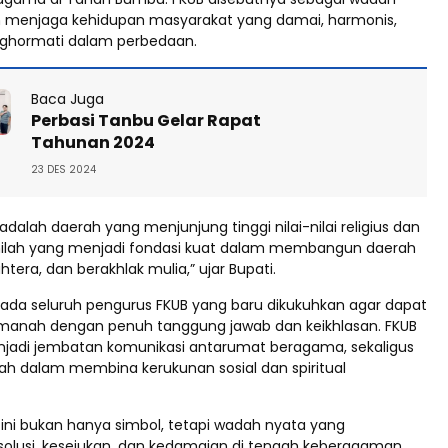
m menjaga kehidupan masyarakat yang damai, harmonis,
nghormati dalam perbedaan.
Baca Juga
Perbasi Tanbu Gelar Rapat
Tahunan 2024
23 DES 2024
alah daerah yang menjunjung tinggi nilai-nilai religius dan
ai inilah yang menjadi fondasi kuat dalam membangun daerah
htera, dan berakhlak mulia,” ujar Bupati.
pada seluruh pengurus FKUB yang baru dikukuhkan agar dapat
manah dengan penuh tanggung jawab dan keikhlasan. FKUB
jadi jembatan komunikasi antarumat beragama, sekaligus
ah dalam membina kerukunan sosial dan spiritual
 ini bukan hanya simbol, tetapi wadah nyata yang
olusi, kesejukan, dan kedamaian di tengah keberagaman