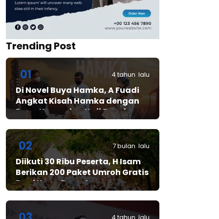
Trending Post
01
4 tahun lalu
Di Novel Buya Hamka, A Fuadi
Angkat Kisah Hamka dengan
Bung Karno dan Haji Rasul
02
7 bulan lalu
Diikuti 30 Ribu Peserta, H Isam
Berikan 200 Paket Umroh Gratis
Bagi Yang Beruntung
03
4 tahun lalu