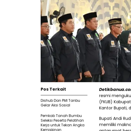
Pos Terkait
Detikbanua.co
resmi menguku
Dishub Dan PMI Tanbu
(FKUB) Kabupa
Gelar Aksi Sosial
Kantor Bupati, d
Pemkab Tanah Bumbu
Bupati Andi R
Seleksi Peserta Pelatihan
memiliki makn
Kerja untuk Tekan Angka
Kemiskinan
antarumat ber