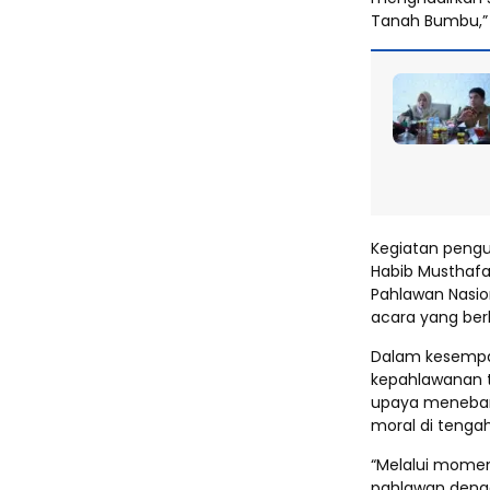
Tanah Bumbu,”
Kegiatan pengu
Habib Musthafa
Pahlawan Nasio
acara yang be
Dalam kesempa
kepahlawanan t
upaya menebark
moral di tenga
“Melalui moment
pahlawan deng