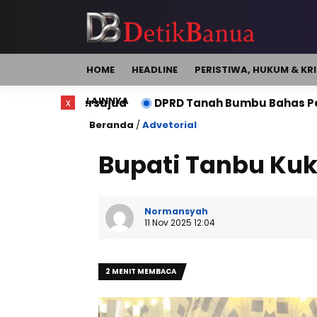
HOME
HEADLINE
PERISTIWA, HUKUM & KR
LAINNYA
Bersujud
x
DPRD Tanah Bumbu Bahas Perubahan Perda 
Beranda
/
Advetorial
Bupati Tanbu Ku
Normansyah
11 Nov 2025 12:04
2 MENIT MEMBACA