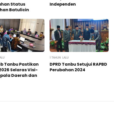
ahan Status
Independen
han Batulicin
ALU
1 TAHUN LALU
b Tanbu Pastikan
DPRD Tanbu Setujui RAPBD
2026 Selaras Visi-
Perubahan 2024
epala Daerah dan
D