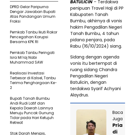
BATULICIN
– Terdakwa
DPRD Gelar Paripurna
penipuan Travel Haji di PP
Dengar Jawaban Bupati
Kabupaten Tanah
Atas Pandangan Umum
Bumbu, akhirnya di vonis
Fraksi
hakim Pengadilan Negeri
Pemkab Tanbu Ikuti Rakor
Tanah Bumbu, 4 tahun
Pencegahan Korupsi
pidana penjara, pada
Bersama KPK RI
Rabu (16/10/2024) siang.
Pemkab Tanbu Peringati
Sidang dengan agenda
Isra Mi’raj Nabi
Muhammad SAW
vonis itu bertempat di
ruang sidang Chandra
Realisasi Investasi
Pengadilan Negeri
Terbesar di Kalsel, Tanbu
Batulicin, dengan
Terima Penghargaan Ke-
2
terdakwa Syarif Achyani
Alaydrus.
Bupati Tanah Bumbu
Andi Rudi Latif dan
Kepala Daerah Lainnya
Baca
Menuju Puncak Gunung
Tidar pada Hari Ketujuh
Juga
Retreat
Pria
di
Stok Darah Menipis,