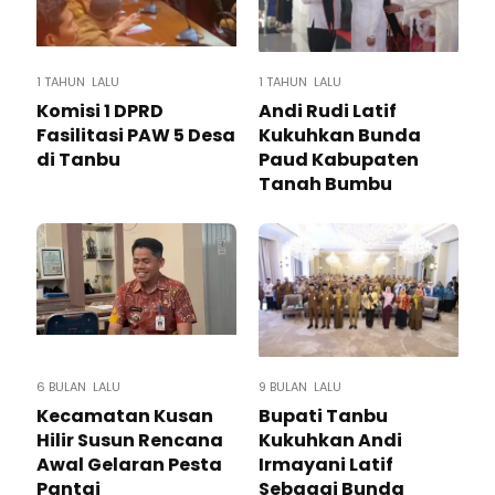
1 TAHUN LALU
1 TAHUN LALU
Komisi 1 DPRD
Andi Rudi Latif
Fasilitasi PAW 5 Desa
Kukuhkan Bunda
di Tanbu
Paud Kabupaten
Tanah Bumbu
6 BULAN LALU
9 BULAN LALU
Kecamatan Kusan
Bupati Tanbu
Hilir Susun Rencana
Kukuhkan Andi
Awal Gelaran Pesta
Irmayani Latif
Pantai
Sebagai Bunda