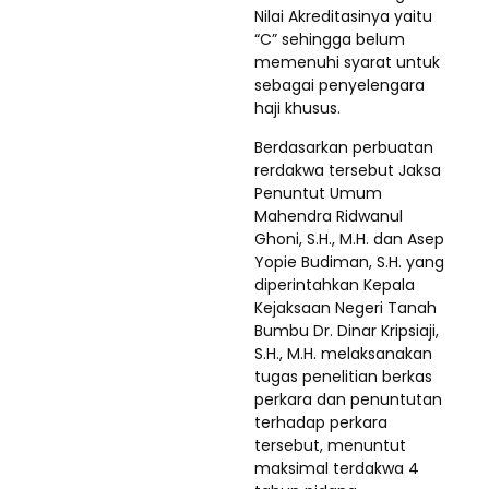
Nilai Akreditasinya yaitu
“C” sehingga belum
memenuhi syarat untuk
sebagai penyelengara
haji khusus.
Berdasarkan perbuatan
rerdakwa tersebut Jaksa
Penuntut Umum
Mahendra Ridwanul
Ghoni, S.H., M.H. dan Asep
Yopie Budiman, S.H. yang
diperintahkan Kepala
Kejaksaan Negeri Tanah
Bumbu Dr. Dinar Kripsiaji,
S.H., M.H. melaksanakan
tugas penelitian berkas
perkara dan penuntutan
terhadap perkara
tersebut, menuntut
maksimal terdakwa 4