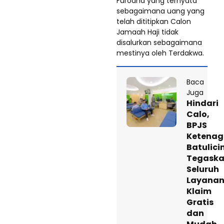
Furodha yang ternyata
sebagaimana uang yang
telah dititipkan Calon
Jamaah Haji tidak
disalurkan sebagaimana
mestinya oleh Terdakwa.
Baca
Juga
Hindari
Calo,
BPJS
Ketenag
Batulici
Tegask
Seluruh
Layana
Klaim
Gratis
dan