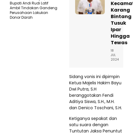
Kecama
Bupati Andi Rudi Latif
Ambil Tindakan Gandeng
Karang
Perusahaan Lakukan
Bintang
Donor Darah
Tusuk
Ipar
Hingga
Tewas
18
JUL
2024
Sidang vonis ini dipimpin
Ketua Majelis Hakim Bayu
Dwi Putra, S.H
beranggotakan Fendi
Aditiya Siswa, S.H., M.H.
dan Denico Toschani, S.H.
Ketiganya sepakat dan
satu suara dengan
Tuntutan Jaksa Penuntut