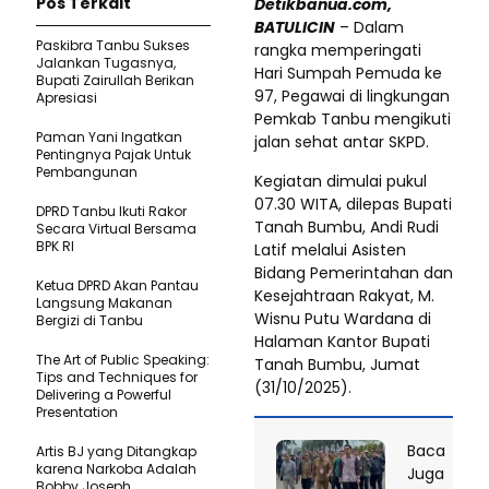
Pos Terkait
Detikbanua.com,
BATULICIN
– Dalam
Paskibra Tanbu Sukses
rangka memperingati
Jalankan Tugasnya,
Hari Sumpah Pemuda ke
Bupati Zairullah Berikan
97, Pegawai di lingkungan
Apresiasi
Pemkab Tanbu mengikuti
Paman Yani Ingatkan
jalan sehat antar SKPD.
Pentingnya Pajak Untuk
Pembangunan
Kegiatan dimulai pukul
07.30 WITA, dilepas Bupati
DPRD Tanbu Ikuti Rakor
Tanah Bumbu, Andi Rudi
Secara Virtual Bersama
BPK RI
Latif melalui Asisten
Bidang Pemerintahan dan
Ketua DPRD Akan Pantau
Kesejahtraan Rakyat, M.
Langsung Makanan
Wisnu Putu Wardana di
Bergizi di Tanbu
Halaman Kantor Bupati
The Art of Public Speaking:
Tanah Bumbu, Jumat
Tips and Techniques for
(31/10/2025).
Delivering a Powerful
Presentation
Baca
Artis BJ yang Ditangkap
karena Narkoba Adalah
Juga
Bobby Joseph