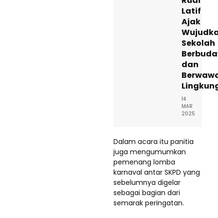
Rudi
Latif
Ajak
Wujudk
Sekolah
Berbuda
dan
Berwaw
Lingkun
14
MAR
2025
Dalam acara itu panitia
juga mengumumkan
pemenang lomba
karnaval antar SKPD yang
sebelumnya digelar
sebagai bagian dari
semarak peringatan.