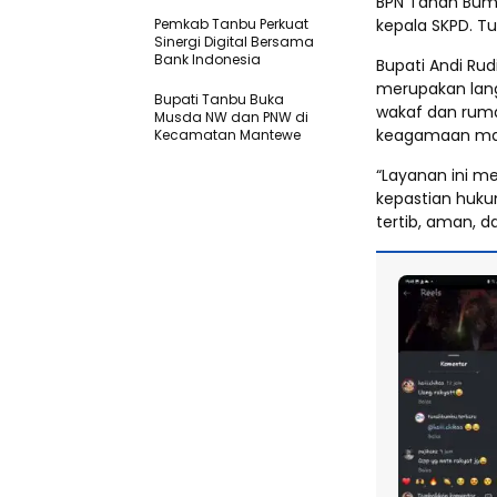
BPN Tanah Bumb
Pemkab Tanbu Perkuat
kepala SKPD. Tu
Sinergi Digital Bersama
Bank Indonesia
Bupati Andi Ru
merupakan lang
Bupati Tanbu Buka
wakaf dan rum
Musda NW dan PNW di
keagamaan mas
Kecamatan Mantewe
“Layanan ini 
kepastian huku
tertib, aman, d