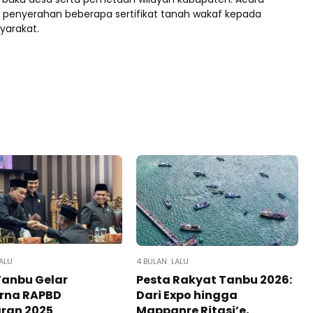
 penyerahan beberapa sertifikat tanah wakaf kepada
yarakat.
ALU
4 BULAN LALU
Tanbu Gelar
Pesta Rakyat Tanbu 2026:
urna RAPBD
Dari Expo hingga
ran 2025
Mappanre Ritasi’e,