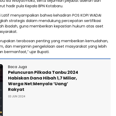
u Isa Widyatmoko, serta sejumlah pejabat daerah dan
rut hadir pula Kepala BPN Kotabaru.
di Latif menyampaikan bahwa kehadiran POS KOPI WADAI
kah strategis dalam mendukung percepatan sertifikasi
ah ibadah, guna memberikan kepastian hukum atas aset
yarakat.
merupakan terobosan penting yang memberikan kemudahan,
m, dan menjamin pengelolaan aset masyarakat yang lebih
an bermanfaat,” ujar Bupati.
Baca Juga
Peluncuran Pilkada Tanbu 2024
Habiskan Dana Hibah 1,7 Miliar,
Warga Net:Menyala ‘Uang’
Rakyat
03 JUN 2024