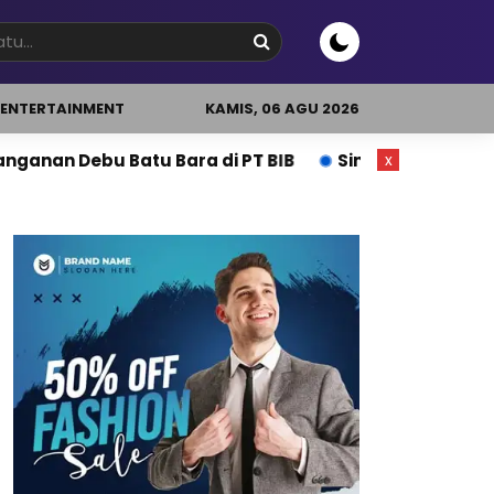
ENTERTAINMENT
KAMIS, 06 AGU 2026
 Bara di PT BIB
Sinergi BAZNAS–BPJS Ketenagakerj
x