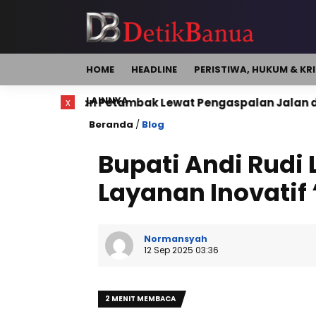
HOME
HEADLINE
PERISTIWA, HUKUM & KR
LAINNYA
dan Petambak Lewat Pengaspalan Jalan di Desa Sepunggu
x
Beranda
/
Blog
Bupati Andi Rudi 
Layanan Inovatif
Normansyah
12 Sep 2025 03:36
2 MENIT MEMBACA