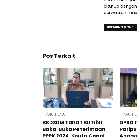
ditutup dengan
perwakilan mas
BREAKING NEWS
Pos Terkait
1 TAHUN LALU
1 TAHUN L
BKDSDM Tanah Bumbu
DPRD 
Bakal Buka Penerimaan
Parip
PPPK 2024, Kouta Capai
Angga