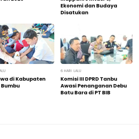
Ekonomi dan Budaya
Disatukan
ALU
6 HARI LALU
swa di Kabupaten
Komisi III DPRD Tanbu
 Bumbu
Awasi Penanganan Debu
Batu Bara di PT BIB