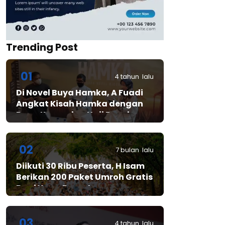
Trending Post
01
4 tahun lalu
Di Novel Buya Hamka, A Fuadi
Angkat Kisah Hamka dengan
Bung Karno dan Haji Rasul
02
7 bulan lalu
Diikuti 30 Ribu Peserta, H Isam
Berikan 200 Paket Umroh Gratis
Bagi Yang Beruntung
03
4 tahun lalu