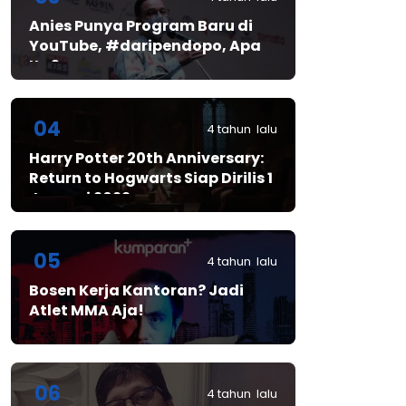
Anies Punya Program Baru di
YouTube, #daripendopo, Apa
Itu?
04
4 tahun lalu
Harry Potter 20th Anniversary:
Return to Hogwarts Siap Dirilis 1
Januari 2022
05
4 tahun lalu
Bosen Kerja Kantoran? Jadi
Atlet MMA Aja!
06
4 tahun lalu