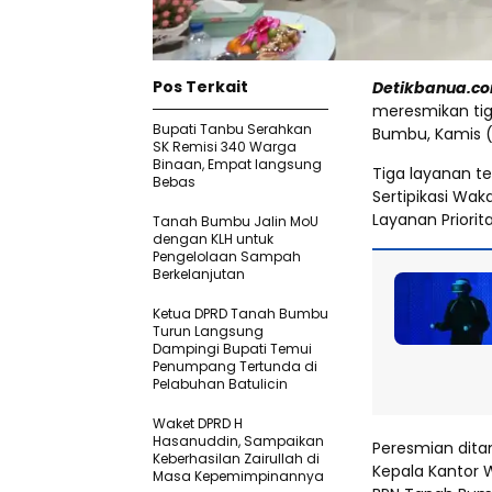
Pos Terkait
Detikbanua.co
meresmikan tig
Bupati Tanbu Serahkan
Bumbu, Kamis (
SK Remisi 340 Warga
Binaan, Empat langsung
Tiga layanan te
Bebas
Sertipikasi Wa
Layanan Priorita
Tanah Bumbu Jalin MoU
dengan KLH untuk
Pengelolaan Sampah
Berkelanjutan
Ketua DPRD Tanah Bumbu
Turun Langsung
Dampingi Bupati Temui
Penumpang Tertunda di
Pelabuhan Batulicin
Waket DPRD H
Hasanuddin, Sampaikan
Peresmian dita
Keberhasilan Zairullah di
Kepala Kantor W
Masa Kepemimpinannya