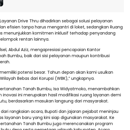
Layanan Drive Thru dihadirkan sebagai solusi pelayanan
 dan efisien tanpa harus mengantri di loket, sedangkan Ruang
tas menunjukkan komitmen inklusif terhadap penyandang
 kelompok rentan lainnya.
lsel, Abdul Aziz, mengapresiasi pencapaian Kantor
ah Bumbu, baik dari sisi pelayanan maupun kontribusi
erah.
emiliki potensi besar. Tahun depan akan kami usulkan
Wilayah Bebas dari Korupsi (WBK),” ungkapnya.
 Pertanahan Tanah Bumbu, Isa Widyatmoko, menambahkan
 inovasi ini merupakan hasil modifikasi ruang layanan demi
tu, berdasarkan masukan langsung dari masyarakat.
dari rangkaian acara, Bupati dan jajaran pejabat meninjau
tas layanan baru yang kini siap digunakan masyarakat. Ke
 Pertanahan Tanah Bumbu juga merencanakan program
buku desa serta pemetaan wilayah kabupaten. Acara