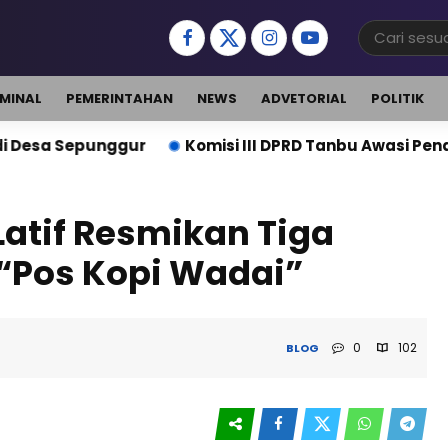
IMINAL
PEMERINTAHAN
NEWS
ADVETORIAL
POLITIK
r
Komisi III DPRD Tanbu Awasi Penanganan Debu Batu
Latif Resmikan Tiga
 “Pos Kopi Wadai”
0
102
BLOG