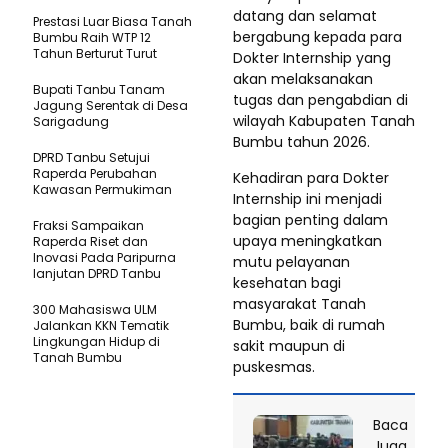
datang dan selamat
Prestasi Luar Biasa Tanah
bergabung kepada para
Bumbu Raih WTP 12
Tahun Berturut Turut
Dokter Internship yang
akan melaksanakan
Bupati Tanbu Tanam
tugas dan pengabdian di
Jagung Serentak di Desa
wilayah Kabupaten Tanah
Sarigadung
Bumbu tahun 2026.
DPRD Tanbu Setujui
Raperda Perubahan
Kehadiran para Dokter
Kawasan Permukiman
Internship ini menjadi
bagian penting dalam
Fraksi Sampaikan
upaya meningkatkan
Raperda Riset dan
Inovasi Pada Paripurna
mutu pelayanan
lanjutan DPRD Tanbu
kesehatan bagi
masyarakat Tanah
300 Mahasiswa ULM
Bumbu, baik di rumah
Jalankan KKN Tematik
Lingkungan Hidup di
sakit maupun di
Tanah Bumbu
puskesmas.
Baca
Juga