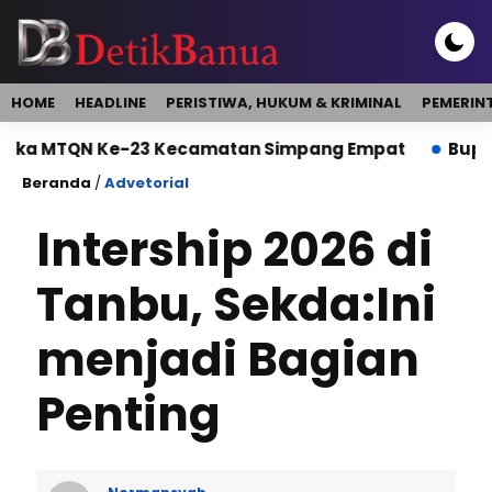
HOME
HEADLINE
PERISTIWA, HUKUM & KRIMINAL
PEMERIN
TQN Ke-23 Kecamatan Simpang Empat
Bupati Buka
Beranda
/
Advetorial
Intership 2026 di
Tanbu, Sekda:Ini
menjadi Bagian
Penting