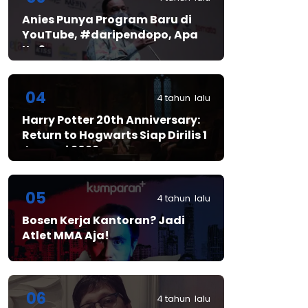
Anies Punya Program Baru di
YouTube, #daripendopo, Apa
Itu?
04
4 tahun lalu
Harry Potter 20th Anniversary:
Return to Hogwarts Siap Dirilis 1
Januari 2022
05
4 tahun lalu
Bosen Kerja Kantoran? Jadi
Atlet MMA Aja!
06
4 tahun lalu