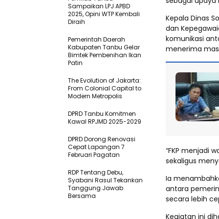
sebagai upaya 
Sampaikan LPJ APBD
2025, Opini WTP Kembali
Kepala Dinas S
Diraih
dan Kepegawai
komunikasi ant
Pemerintah Daerah
Kabupaten Tanbu Gelar
menerima masuk
Bimtek Pembenihan Ikan
Patin
The Evolution of Jakarta:
From Colonial Capital to
Modern Metropolis
DPRD Tanbu Komitmen
Kawal RPJMD 2025-2029
DPRD Dorong Renovasi
Cepat Lapangan 7
“FKP menjadi 
Februari Pagatan
sekaligus meny
RDP Tentang Debu,
Ia menambahkan
Syabani Rasul Tekankan
Tanggung Jawab
antara pemerin
Bersama
secara lebih ce
Kegiatan ini di