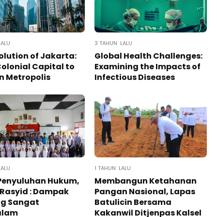
LALU
3 TAHUN LALU
olution of Jakarta:
Global Health Challenges:
olonial Capital to
Examining the Impacts of
 Metropolis
Infectious Diseases
LALU
1 TAHUN LALU
 Penyuluhan Hukum,
Membangun Ketahanan
Rasyid : Dampak
Pangan Nasional, Lapas
ng Sangat
Batulicin Bersama
alam
Kakanwil Ditjenpas Kalsel