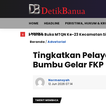
HOME
HEADLINE
PERISTIWA, HUKUM & KR
LAINNYA
da Tanbu Buka MTQN Ke-23 Kecamatan Simpang Empa
x
Beranda
/
Advetorial
Tingkatkan Pelay
Bumbu Gelar FKP
Normansyah
12 Jun 2026 07:14
1 MENIT MEMBACA