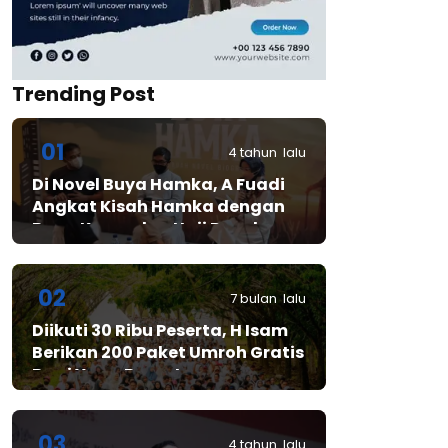
Trending Post
01
4 tahun lalu
Di Novel Buya Hamka, A Fuadi
Angkat Kisah Hamka dengan
Bung Karno dan Haji Rasul
02
7 bulan lalu
Diikuti 30 Ribu Peserta, H Isam
Berikan 200 Paket Umroh Gratis
Bagi Yang Beruntung
03
4 tahun lalu