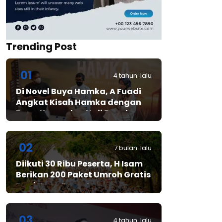
Trending Post
01
4 tahun lalu
Di Novel Buya Hamka, A Fuadi
Angkat Kisah Hamka dengan
Bung Karno dan Haji Rasul
02
7 bulan lalu
Diikuti 30 Ribu Peserta, H Isam
Berikan 200 Paket Umroh Gratis
Bagi Yang Beruntung
03
4 tahun lalu