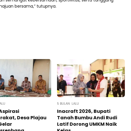
an semangat kebersamaan, sportivitas, serta tanggung
ajuan bersama,” tutupnya.
ALU
5 BULAN LALU
Aspirasi
Inacraft 2026, Bupati
akat, Desa Plajau
Tanah Bumbu Andi Rudi
Gelar
Latif Dorong UMKM Naik
srenbang
Kelas