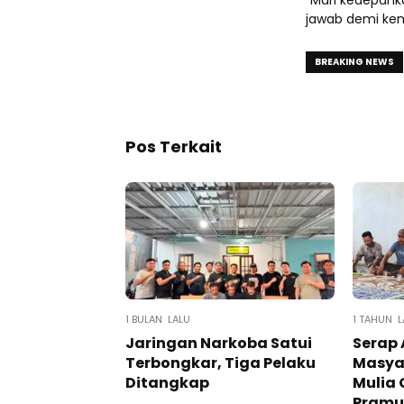
“Mari kedepank
jawab demi kem
BREAKING NEWS
Pos Terkait
1 BULAN LALU
1 TAHUN L
Jaringan Narkoba Satui
Serap 
Terbongkar, Tiga Pelaku
Masyar
Ditangkap
Mulia 
Pramu