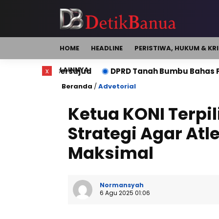
HOME
HEADLINE
PERISTIWA, HUKUM & KR
LAINNYA
ersujud
DPRD Tanah Bumbu Bahas Perubahan Perda P
x
Beranda
/
Advetorial
Ketua KONI Terpi
Strategi Agar Atl
Maksimal
Normansyah
6 Agu 2025 01:06