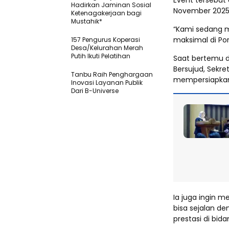
Event tersebut
Hadirkan Jaminan Sosial
November 2025
Ketenagakerjaan bagi
Mustahik*
“Kami sedang m
maksimal di Por
157 Pengurus Koperasi
Desa/Kelurahan Merah
Putih Ikuti Pelatihan
Saat bertemu d
Bersujud, Sekre
Tanbu Raih Penghargaan
mempersiapkan
Inovasi Layanan Publik
Dari B-Universe
Ia juga ingin 
bisa sejalan de
prestasi di bid