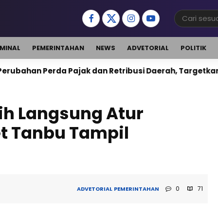
IMINAL
PEMERINTAHAN
NEWS
ADVETORIAL
POLITIK
ajak dan Retribusi Daerah, Targetkan PAD Naik 10 Per
lih Langsung Atur
et Tanbu Tampil
0
71
ADVETORIAL
PEMERINTAHAN