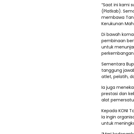
“Saat ini kami
(Platkab). Semo
membawa Tanah
Kerukunan Mah
Di bawah koman
pembinaan berk
untuk menunja
perkembangan 
Sementara Bupa
tanggung jawa
atlet, pelatih,
Ia juga menek
prestasi dan ke
alat pemersatu
Kepada KONI Tan
Ia ingin organi
untuk meningkat