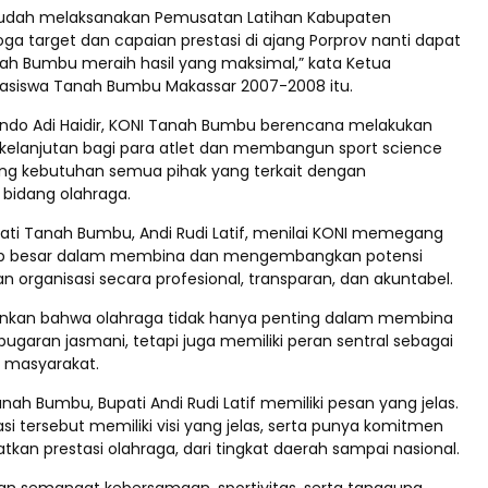
 sudah melaksanakan Pemusatan Latihan Kabupaten
ga target dan capaian prestasi di ajang Porprov nanti dapat
 Bumbu meraih hasil yang maksimal,” kata Ketua
asiswa Tanah Bumbu Makassar 2007-2008 itu.
do Adi Haidir, KONI Tanah Bumbu berencana melakukan
elanjutan bagi para atlet dan membangun sport science
ng kebutuhan semua pihak yang terkait dengan
bidang olahraga.
ti Tanah Bumbu, Andi Rudi Latif, menilai KONI memegang
b besar dalam membina dan mengembangkan potensi
 dan organisasi secara profesional, transparan, dan akuntabel.
ankan bahwa olahraga tidak hanya penting dalam membina
bugaran jasmani, tetapi juga memiliki peran sentral sebagai
 masyarakat.
ah Bumbu, Bupati Andi Rudi Latif memiliki pesan yang jelas.
sasi tersebut memiliki visi yang jelas, serta punya komitmen
kan prestasi olahraga, dari tingkat daerah sampai nasional.