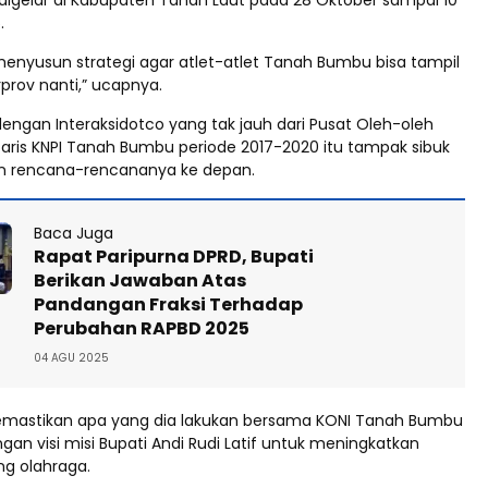
 digelar di Kabupaten Tanah Laut pada 28 Oktober sampai 10
.
enyusun strategi agar atlet-atlet Tanah Bumbu bisa tampil
prov nanti,” ucapnya.
engan Interaksidotco yang tak jauh dari Pusat Oleh-oleh
taris KNPI Tanah Bumbu periode 2017-2020 itu tampak sibuk
 rencana-rencananya ke depan.
Baca Juga
Rapat Paripurna DPRD, Bupati
Berikan Jawaban Atas
Pandangan Fraksi Terhadap
Perubahan RAPBD 2025
04 AGU 2025
memastikan apa yang dia lakukan bersama KONI Tanah Bumbu
ngan visi misi Bupati Andi Rudi Latif untuk meningkatkan
ang olahraga.