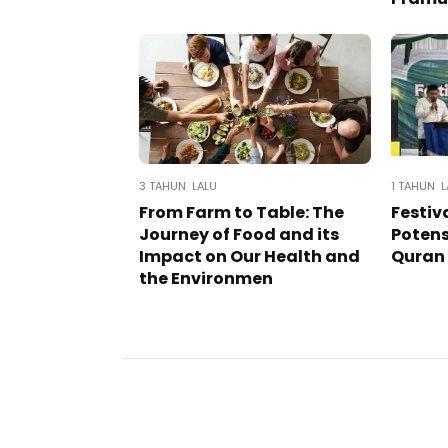
3 TAHUN LALU
1 TAHUN L
From Farm to Table: The
Festiv
Journey of Food and its
Poten
Impact on Our Health and
Quran 
the Environmen