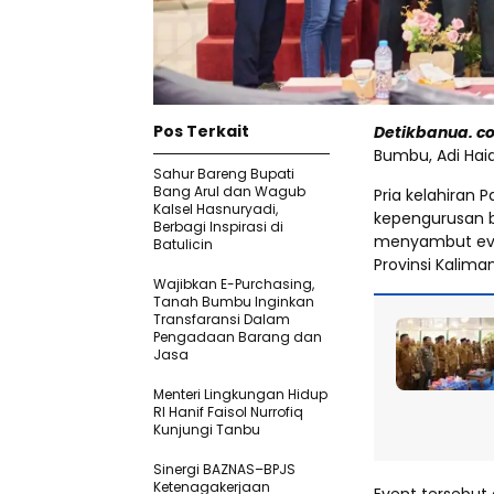
Pos Terkait
Detikbanua. co
Bumbu, Adi Haid
Sahur Bareng Bupati
Bang Arul dan Wagub
Pria kelahiran 
Kalsel Hasnuryadi,
kepengurusan 
Berbagi Inspirasi di
menyambut even
Batulicin
Provinsi Kalima
Wajibkan E-Purchasing,
Tanah Bumbu Inginkan
Transfaransi Dalam
Pengadaan Barang dan
Jasa
Menteri Lingkungan Hidup
RI Hanif Faisol Nurrofiq
Kunjungi Tanbu
Sinergi BAZNAS–BPJS
Ketenagakerjaan