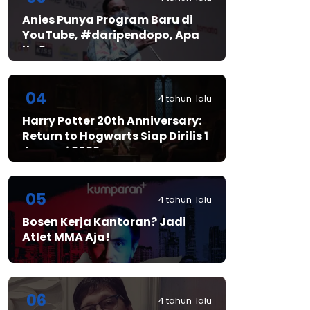
Anies Punya Program Baru di
YouTube, #daripendopo, Apa
Itu?
04
4 tahun lalu
Harry Potter 20th Anniversary:
Return to Hogwarts Siap Dirilis 1
Januari 2022
05
4 tahun lalu
Bosen Kerja Kantoran? Jadi
Atlet MMA Aja!
06
4 tahun lalu