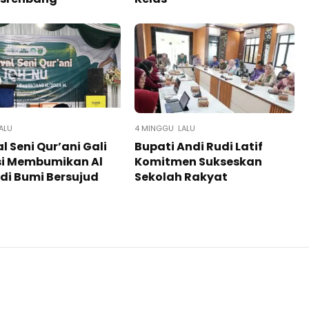
ALU
4 MINGGU LALU
al Seni Qur’ani Gali
Bupati Andi Rudi Latif
si Membumikan Al
Komitmen Sukseskan
di Bumi Bersujud
Sekolah Rakyat