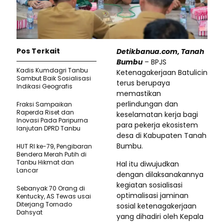
Pos Terkait
Detikbanua.com, Tanah
Bumbu
– BPJS
Kadis Kumdagri Tanbu
Ketenagakerjaan Batulicin
Sambut Baik Sosialisasi
terus berupaya
Indikasi Geografis
memastikan
perlindungan dan
Fraksi Sampaikan
Raperda Riset dan
keselamatan kerja bagi
Inovasi Pada Paripurna
para pekerja ekosistem
lanjutan DPRD Tanbu
desa di Kabupaten Tanah
Bumbu.
HUT RI ke-79, Pengibaran
Bendera Merah Putih di
Tanbu Hikmat dan
Hal itu diwujudkan
Lancar
dengan dilaksanakannya
kegiatan sosialisasi
Sebanyak 70 Orang di
optimalisasi jaminan
Kentucky, AS Tewas usai
Diterjang Tornado
sosial ketenagakerjaan
Dahsyat
yang dihadiri oleh Kepala