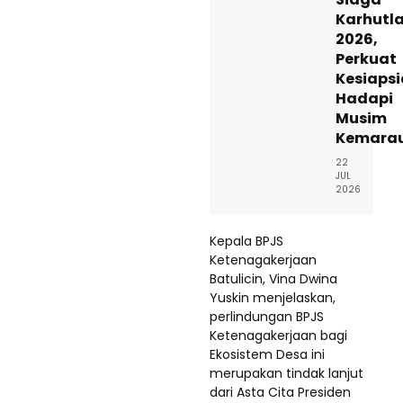
Karhutl
2026,
Perkuat
Kesiaps
Hadapi
Musim
Kemara
22
JUL
2026
Kepala BPJS
Ketenagakerjaan
Batulicin, Vina Dwina
Yuskin menjelaskan,
perlindungan BPJS
Ketenagakerjaan bagi
Ekosistem Desa ini
merupakan tindak lanjut
dari Asta Cita Presiden