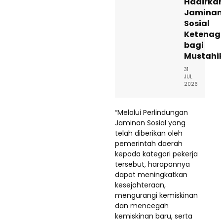
Hadirka
Jamina
Sosial
Ketenag
bagi
Mustahi
31
JUL
2026
“Melalui Perlindungan
Jaminan Sosial yang
telah diberikan oleh
pemerintah daerah
kepada kategori pekerja
tersebut, harapannya
dapat meningkatkan
kesejahteraan,
mengurangi kemiskinan
dan mencegah
kemiskinan baru, serta