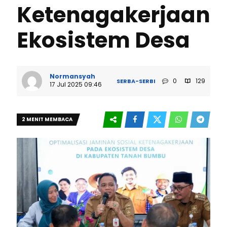
Ketenagakerjaan
Ekosistem Desa
Normansyah
0
129
SERBA-SERBI
17 Jul 2025 09:46
2 MENIT MEMBACA