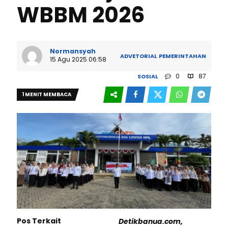
WBBM 2026
Normansyah
ADVETORIAL
PEMERINTAHAN
15 Agu 2025 06:58
0
87
SOSIAL
1 MENIT MEMBACA
Pos Terkait
Detikbanua.com,