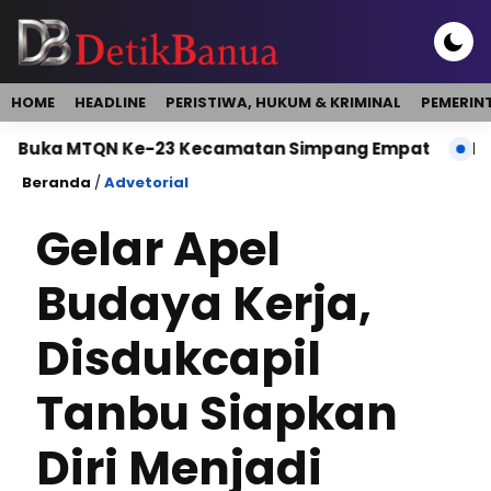
HOME
HEADLINE
PERISTIWA, HUKUM & KRIMINAL
PEMERIN
a MTQN Ke-23 Kecamatan Simpang Empat
Bupati B
Beranda
/
Advetorial
Gelar Apel
Budaya Kerja,
Disdukcapil
Tanbu Siapkan
Diri Menjadi