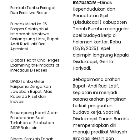
BATULICIN
–Dinas
Pemkab Tanbu Peringati
Kependudukan dan
Dua Peristiwa Besar
Pencatatan Sipil
(Disdukcapil) Kabupaten
Puncak Milad ke-15
Tanah Bumbu menggelar
Ponpes Salafiyah Al-
Istiqamah Mantewe
apel budaya kerja di
Berlangsung Haru, Bupati
halaman kantor, Rabu
Andi Rudi Latif Beri
(13/8/2025). Apel
Apresiasi
dipimpin langsung Kepala
Global Health Challenges:
Disdukcapil, Gento
Examining the Impacts of
Hariyadi.
Infectious Diseases
Sebagaimana arahan
DPRD Tanbu Gelar
Bupati Andi Rudi Latif,
Paripurna Dengarkan
Jawaban Bupati Atas
kegiatan ini menjadi
Raperda Riset dan
sarana arahan pimpinan
Inovasi
terkait penguatan
budaya kerja. Saat ini,
Penumpang Hamil Alami
Pendarahan Saat
Disdukcapil Tanah Bumbu
Tertahan di Pelabuhan
mempersiapkan diri
ASDP Batulicin
menuju predikat Wilayah
Birokrasi Bersih dan
Sinergi Pemkab Tanah