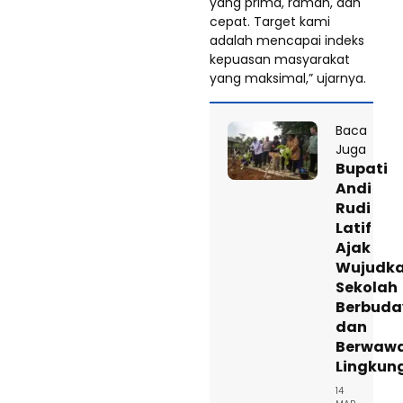
yang prima, ramah, dan
cepat. Target kami
adalah mencapai indeks
kepuasan masyarakat
yang maksimal,” ujarnya.
Baca
Juga
Bupati
Andi
Rudi
Latif
Ajak
Wujudk
Sekolah
Berbuda
dan
Berwaw
Lingkun
14