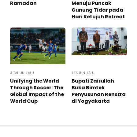
Ramadan
Menuju Puncak
Gunung Tidar pada
Hari Ketujuh Retreat
3 TAHUN LALU
1 TAHUN LALU
Unifying the World
Bupati Zairullah
Through Soccer: The
Buka Bimtek
Global Impact of the
Penyusunan Renstra
World Cup
di Yogyakarta