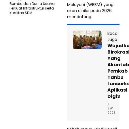
Bumbu dan Dunia Usaha
Melayani (WBBM) yang
Perkuat Infrastruktur serta
akan dinilai pada 2026
Kualitas SDM
mendatang.
Baca
Juga
Wujudk
Birokras
Yang
Akuntab
Pemkab
Tanbu
Luncurk
Aplikasi
DigiS
11
SEP
2025