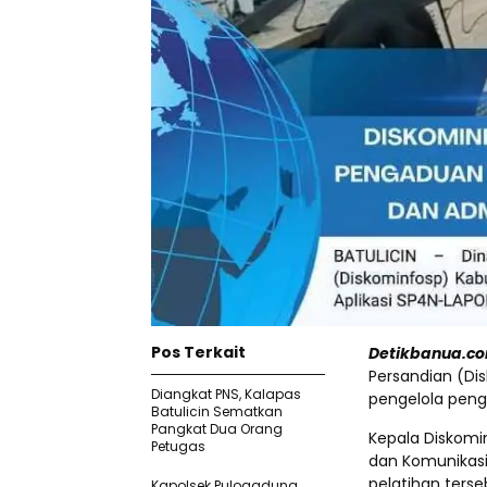
Pos Terkait
Detikbanua.com
Persandian (Di
Diangkat PNS, Kalapas
pengelola penga
Batulicin Sematkan
Pangkat Dua Orang
Kepala Diskomi
Petugas
dan Komunikas
pelatihan terse
Kapolsek Pulogadung