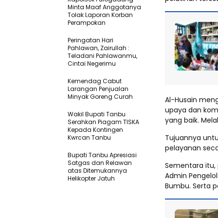
Minta Maaf Anggotanya
Tolak Laporan Korban
Perampokan
Peringatan Hari
Pahlawan, Zairullah :
Teladani Pahlawanmu,
Cintai Negerimu
Kemendag Cabut
Larangan Penjualan
Minyak Goreng Curah
Al-Husain menga
upaya dan kom
Wakil Bupati Tanbu
yang baik. Mela
Serahkan Piagam TISKA
Kepada Kontingen
Tujuannya unt
Kwrcan Tanbu
pelayanan seca
Bupati Tanbu Apresiasi
Satgas dan Relawan
Sementara itu, 
atas Ditemukannya
Admin Pengelol
Helikopter Jatuh
Bumbu. Serta p