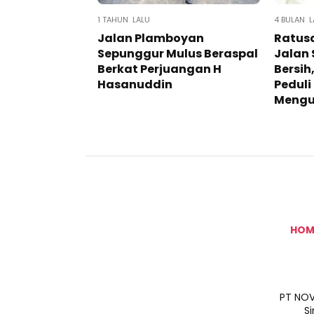
1 TAHUN LALU
4 BULAN L
Jalan Plamboyan
Ratus
Sepunggur Mulus Beraspal
Jalan
Berkat Perjuangan H
Bersih
Hasanuddin
Peduli
Mengu
HOM
PT NOV
S