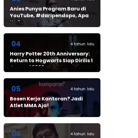
Anies Punya Program Baru di
YouTube, #daripendopo, Apa
Itu?
04
4 tahun lalu
Harry Potter 20th Anniversary:
Return to Hogwarts Siap Dirilis 1
Januari 2022
05
4 tahun lalu
Bosen Kerja Kantoran? Jadi
Atlet MMA Aja!
06
4 tahun lalu