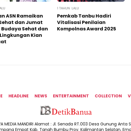
ALU
1 TAHUN LALU
an ASN Ramaikan
Pemkab Tanbu Hadiri
 Sehat dan Jumat
Vitalisasi Penilaian
, Budaya Sehat dan
Kompolnas Award 2025
 Lingkungan Kian
at
E
HEADLINE
NEWS
ENTERTAINMENT
COLLECTION
V
A MEDIA MANDIRI Alamat : Jl. Senada RT.003 Desa Gunung Anta Sa
impang Empat Kab. Tanah Bumbu Prov. Kalimantan Selatan, Email