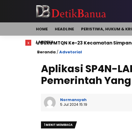
HOME
HEADLINE
PERISTIWA, HUKUM & KR
LAINNYA
 Buka MTQN Ke-23 Kecamatan Simpang Empat
x
Bup
Beranda
/
Advetorial
Aplikasi SP4N-L
Pemerintah Yang
Normansyah
5 Jul 2024 15:19
1 MENIT MEMBACA