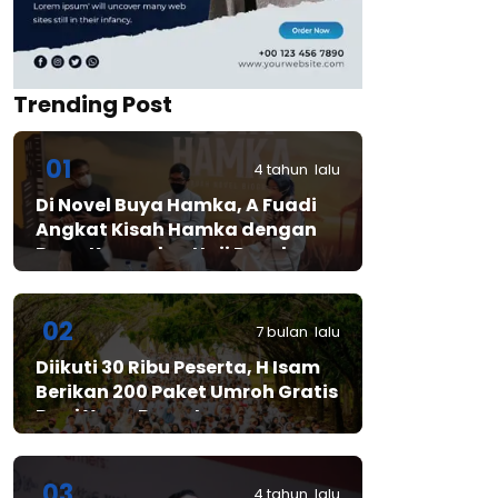
Trending Post
01
4 tahun lalu
Di Novel Buya Hamka, A Fuadi
Angkat Kisah Hamka dengan
Bung Karno dan Haji Rasul
02
7 bulan lalu
Diikuti 30 Ribu Peserta, H Isam
Berikan 200 Paket Umroh Gratis
Bagi Yang Beruntung
03
4 tahun lalu