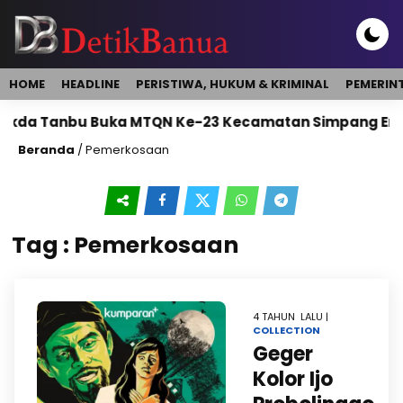
HOME
HEADLINE
PERISTIWA, HUKUM & KRIMINAL
PEMERIN
kda Tanbu Buka MTQN Ke-23 Kecamatan Simpang Emp
Beranda
/
Pemerkosaan
Tag : Pemerkosaan
4 TAHUN LALU |
COLLECTION
Geger
Kolor Ijo