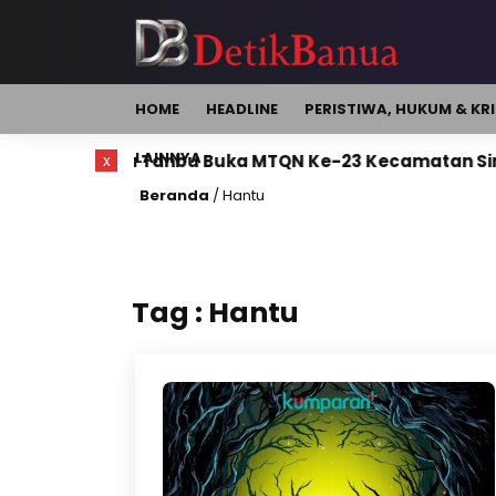
HOME
HEADLINE
PERISTIWA, HUKUM & KR
LAINNYA
Sekda Tanbu Buka MTQN Ke-23 Kecamatan Simpa
x
Beranda
/
Hantu
Tag : Hantu