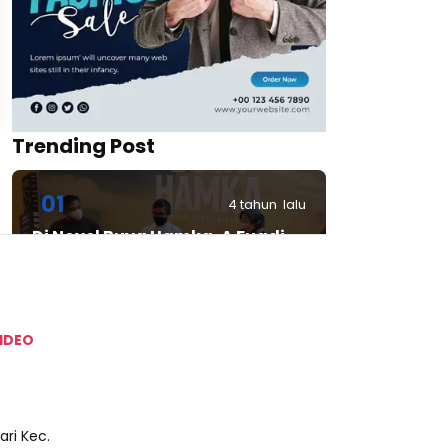
Trending Post
01
4 tahun lalu
Di Novel Buya Hamka, A Fuadi
Angkat Kisah Hamka dengan
Bung Karno dan Haji Rasul
IDEO
02
7 bulan lalu
Diikuti 30 Ribu Peserta, H Isam
Berikan 200 Paket Umroh Gratis
Bagi Yang Beruntung
ri Kec.